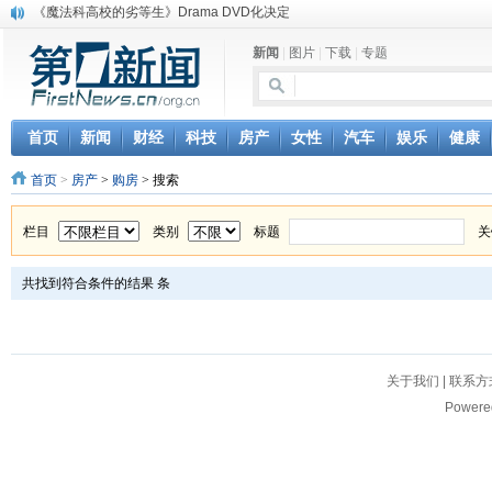
《魔法科高校的劣等生》Drama DVD化决定
电信运营商“血战”校园
新闻
|
图片
|
下载
|
专题
消息称刘强东要求京东商城明年扭亏为盈
保健品也能吃出一身病? 康宝莱员工自揭多项家丑
煤价"跳水"电企利润"蹦高" 电煤联动亟待完善
苹果公司自建太阳能电厂为数据中心供电
首页
新闻
财经
科技
房产
女性
汽车
娱乐
健康
吃饭、睡觉、黑人人？
首页
>
房产
>
购房
> 搜索
网络电商和传统出版商的角逐：亚马逊停止接受Hachette所有图书订单
英国小猫因长得像希特勒遭袭 被扔垃圾左眼致盲
《中二病也想谈恋爱》女主角特报预告公开
栏目
类别
标题
关
共找到符合条件的结果
条
关于我们
|
联系方
Powere