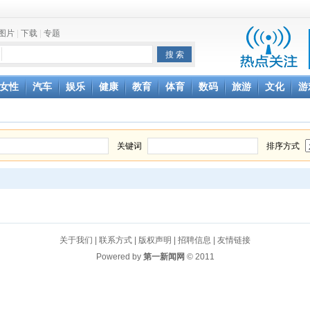
图片
|
下载
|
专题
项家丑
女性
汽车
娱乐
健康
教育
体育
数码
旅游
文化
游
achette所有图书订单
致盲
关键词
排序方式
关于我们
|
联系方式
|
版权声明
|
招聘信息
|
友情链接
Powered by
第一新闻网
© 2011