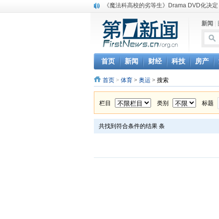
《魔法科高校的劣等生》Drama DVD化决定
电信运营商“血战”校园
新闻
|
消息称刘强东要求京东商城明年扭亏为盈
保健品也能吃出一身病? 康宝莱员工自揭多
煤价"跳水"电企利润"蹦高" 电煤联动亟待完善
苹果公司自建太阳能电厂为数据中心供电
首页
新闻
财经
科技
房产
吃饭、睡觉、黑人人？
首页
>
体育
>
奥运
> 搜索
网络电商和传统出版商的角逐：亚马逊停止接受H
英国小猫因长得像希特勒遭袭 被扔垃圾左眼
《中二病也想谈恋爱》女主角特报预告公开
栏目
类别
标题
共找到符合条件的结果
条