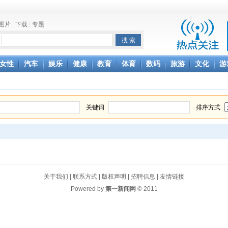
图片
|
下载
|
专题
项家丑
女性
汽车
娱乐
健康
教育
体育
数码
旅游
文化
游
achette所有图书订单
致盲
关键词
排序方式
关于我们
|
联系方式
|
版权声明
|
招聘信息
|
友情链接
Powered by
第一新闻网
© 2011