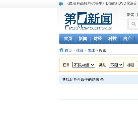
《魔法科高校的劣等生》Drama DVD化决定
电信运营商“血战”校园
新闻
|
消息称刘强东要求京东商城明年扭亏为盈
保健品也能吃出一身病? 康宝莱员工自揭多
煤价"跳水"电企利润"蹦高" 电煤联动亟待完善
苹果公司自建太阳能电厂为数据中心供电
首页
新闻
财经
科技
房产
吃饭、睡觉、黑人人？
首页
>
体育
>
篮球
> 搜索
网络电商和传统出版商的角逐：亚马逊停止接受H
英国小猫因长得像希特勒遭袭 被扔垃圾左眼
《中二病也想谈恋爱》女主角特报预告公开
栏目
类别
标题
共找到符合条件的结果
条