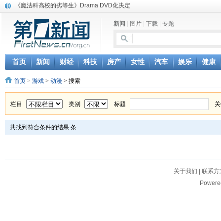
《魔法科高校的劣等生》Drama DVD化决定
电信运营商“血战”校园
新闻
|
图片
|
下载
|
专题
消息称刘强东要求京东商城明年扭亏为盈
保健品也能吃出一身病? 康宝莱员工自揭多项家丑
煤价"跳水"电企利润"蹦高" 电煤联动亟待完善
苹果公司自建太阳能电厂为数据中心供电
首页
新闻
财经
科技
房产
女性
汽车
娱乐
健康
吃饭、睡觉、黑人人？
首页
>
游戏
>
动漫
> 搜索
网络电商和传统出版商的角逐：亚马逊停止接受Hachette所有图书订单
英国小猫因长得像希特勒遭袭 被扔垃圾左眼致盲
《中二病也想谈恋爱》女主角特报预告公开
栏目
类别
标题
关
共找到符合条件的结果
条
关于我们
|
联系方
Powere