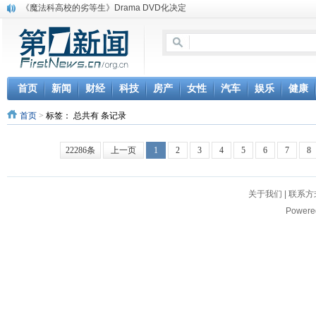
《魔法科高校的劣等生》Drama DVD化决定
电信运营商“血战”校园
消息称刘强东要求京东商城明年扭亏为盈
保健品也能吃出一身病? 康宝莱员工自揭多项家丑
煤价"跳水"电企利润"蹦高" 电煤联动亟待完善
苹果公司自建太阳能电厂为数据中心供电
首页
新闻
财经
科技
房产
女性
汽车
娱乐
健康
吃饭、睡觉、黑人人？
首页
>
标签：
总共有 条记录
网络电商和传统出版商的角逐：亚马逊停止接受Hachette所有图书订单
英国小猫因长得像希特勒遭袭 被扔垃圾左眼致盲
《中二病也想谈恋爱》女主角特报预告公开
22286条
上一页
1
2
3
4
5
6
7
8
关于我们
|
联系方
Powere