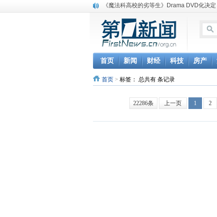
《魔法科高校的劣等生》Drama DVD化决定
电信运营商“血战”校园
消息称刘强东要求京东商城明年扭亏为盈
保健品也能吃出一身病? 康宝莱员工自揭多
煤价"跳水"电企利润"蹦高" 电煤联动亟待完善
苹果公司自建太阳能电厂为数据中心供电
首页
新闻
财经
科技
房产
吃饭、睡觉、黑人人？
首页
>
标签：
总共有 条记录
网络电商和传统出版商的角逐：亚马逊停止接受H
英国小猫因长得像希特勒遭袭 被扔垃圾左眼
《中二病也想谈恋爱》女主角特报预告公开
22286条
上一页
1
2