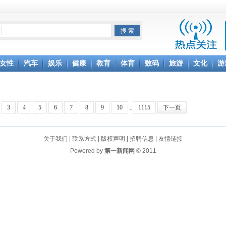
项家丑
女性
汽车
娱乐
健康
教育
体育
数码
旅游
文化
游
achette所有图书订单
致盲
3
4
5
6
7
8
9
10
..
1115
下一页
关于我们
|
联系方式
|
版权声明
|
招聘信息
|
友情链接
Powered by
第一新闻网
© 2011