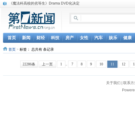
《魔法科高校的劣等生》Drama DVD化决定
电信运营商“血战”校园
消息称刘强东要求京东商城明年扭亏为盈
保健品也能吃出一身病? 康宝莱员工自揭多项家丑
煤价"跳水"电企利润"蹦高" 电煤联动亟待完善
苹果公司自建太阳能电厂为数据中心供电
首页
新闻
财经
科技
房产
女性
汽车
娱乐
健康
吃饭、睡觉、黑人人？
首页
>
标签：
总共有 条记录
网络电商和传统出版商的角逐：亚马逊停止接受Hachette所有图书订单
英国小猫因长得像希特勒遭袭 被扔垃圾左眼致盲
《中二病也想谈恋爱》女主角特报预告公开
22286条
上一页
1
..
7
8
9
10
11
12
1
关于我们
|
联系方
Powere