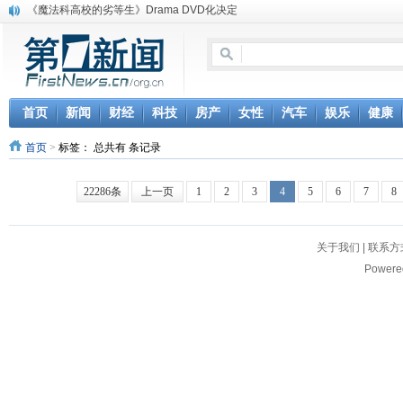
《魔法科高校的劣等生》Drama DVD化决定
电信运营商“血战”校园
消息称刘强东要求京东商城明年扭亏为盈
保健品也能吃出一身病? 康宝莱员工自揭多项家丑
煤价"跳水"电企利润"蹦高" 电煤联动亟待完善
苹果公司自建太阳能电厂为数据中心供电
首页
新闻
财经
科技
房产
女性
汽车
娱乐
健康
吃饭、睡觉、黑人人？
首页
>
标签：
总共有 条记录
网络电商和传统出版商的角逐：亚马逊停止接受Hachette所有图书订单
英国小猫因长得像希特勒遭袭 被扔垃圾左眼致盲
《中二病也想谈恋爱》女主角特报预告公开
22286条
上一页
1
2
3
4
5
6
7
8
关于我们
|
联系方
Powere