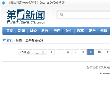
《魔法科高校的劣等生》Drama DVD化决定
电信运营商“血战”校园
消息称刘强东要求京东商城明年扭亏为盈
保健品也能吃出一身病? 康宝莱员工自揭多项家丑
煤价"跳水"电企利润"蹦高" 电煤联动亟待完善
苹果公司自建太阳能电厂为数据中心供电
首页
新闻
财经
科技
房产
女性
汽车
娱乐
健康
吃饭、睡觉、黑人人？
首页
>
标签：
总共有 条记录
网络电商和传统出版商的角逐：亚马逊停止接受Hachette所有图书订单
英国小猫因长得像希特勒遭袭 被扔垃圾左眼致盲
《中二病也想谈恋爱》女主角特报预告公开
22286条
上一页
1
..
5
6
7
8
9
10
11
关于我们
|
联系方
Powere