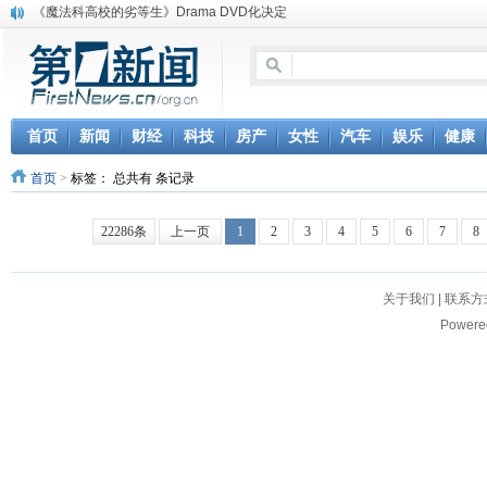
《魔法科高校的劣等生》Drama DVD化决定
电信运营商“血战”校园
消息称刘强东要求京东商城明年扭亏为盈
保健品也能吃出一身病? 康宝莱员工自揭多项家丑
煤价"跳水"电企利润"蹦高" 电煤联动亟待完善
苹果公司自建太阳能电厂为数据中心供电
首页
新闻
财经
科技
房产
女性
汽车
娱乐
健康
吃饭、睡觉、黑人人？
首页
>
标签：
总共有 条记录
网络电商和传统出版商的角逐：亚马逊停止接受Hachette所有图书订单
英国小猫因长得像希特勒遭袭 被扔垃圾左眼致盲
《中二病也想谈恋爱》女主角特报预告公开
22286条
上一页
1
2
3
4
5
6
7
8
关于我们
|
联系方
Powere