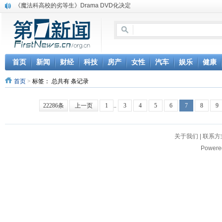
《魔法科高校的劣等生》Drama DVD化决定
电信运营商“血战”校园
消息称刘强东要求京东商城明年扭亏为盈
保健品也能吃出一身病? 康宝莱员工自揭多项家丑
煤价"跳水"电企利润"蹦高" 电煤联动亟待完善
苹果公司自建太阳能电厂为数据中心供电
首页
新闻
财经
科技
房产
女性
汽车
娱乐
健康
吃饭、睡觉、黑人人？
首页
>
标签：
总共有 条记录
网络电商和传统出版商的角逐：亚马逊停止接受Hachette所有图书订单
英国小猫因长得像希特勒遭袭 被扔垃圾左眼致盲
《中二病也想谈恋爱》女主角特报预告公开
22286条
上一页
1
..
3
4
5
6
7
8
9
关于我们
|
联系方
Powere