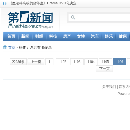
《魔法科高校的劣等生》Drama DVD化决定
电信运营商“血战”校园
消息称刘强东要求京东商城明年扭亏为盈
保健品也能吃出一身病? 康宝莱员工自揭多项家丑
煤价"跳水"电企利润"蹦高" 电煤联动亟待完善
苹果公司自建太阳能电厂为数据中心供电
首页
新闻
财经
科技
房产
女性
汽车
娱乐
健康
吃饭、睡觉、黑人人？
首页
>
标签：
总共有 条记录
网络电商和传统出版商的角逐：亚马逊停止接受Hachette所有图书订单
英国小猫因长得像希特勒遭袭 被扔垃圾左眼致盲
《中二病也想谈恋爱》女主角特报预告公开
22286条
上一页
1
..
1102
1103
1104
1105
1106
下一页
关于我们
|
联系方
Powere