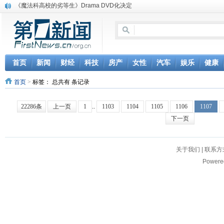
《魔法科高校的劣等生》Drama DVD化决定
电信运营商“血战”校园
消息称刘强东要求京东商城明年扭亏为盈
保健品也能吃出一身病? 康宝莱员工自揭多项家丑
煤价"跳水"电企利润"蹦高" 电煤联动亟待完善
苹果公司自建太阳能电厂为数据中心供电
首页
新闻
财经
科技
房产
女性
汽车
娱乐
健康
吃饭、睡觉、黑人人？
首页
>
标签：
总共有 条记录
网络电商和传统出版商的角逐：亚马逊停止接受Hachette所有图书订单
英国小猫因长得像希特勒遭袭 被扔垃圾左眼致盲
《中二病也想谈恋爱》女主角特报预告公开
22286条
上一页
1
..
1103
1104
1105
1106
1107
下一页
关于我们
|
联系方
Powere