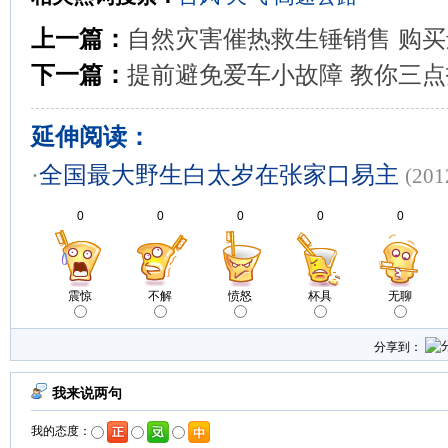
上一篇：
自然灾害催热救生锤销售 购
下一篇：
提前避免爱车小故障 教你三
延伸阅读：
·
全国最大野生白太岁在张家口易主
(201
0
0
0
0
0
震惊
不解
愤怒
杯具
无聊
分享到：