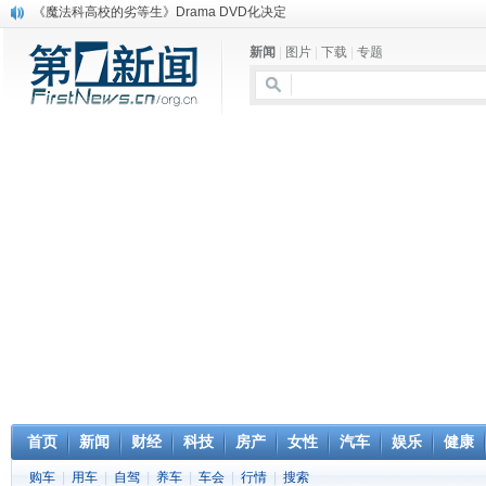
《魔法科高校的劣等生》Drama DVD化决定
电信运营商“血战”校园
新闻
|
图片
|
下载
|
专题
消息称刘强东要求京东商城明年扭亏为盈
保健品也能吃出一身病? 康宝莱员工自揭多项家丑
煤价"跳水"电企利润"蹦高" 电煤联动亟待完善
苹果公司自建太阳能电厂为数据中心供电
吃饭、睡觉、黑人人？
网络电商和传统出版商的角逐：亚马逊停止接受Hachette所有图书订单
英国小猫因长得像希特勒遭袭 被扔垃圾左眼致盲
《中二病也想谈恋爱》女主角特报预告公开
首页
新闻
财经
科技
房产
女性
汽车
娱乐
健康
购车
|
用车
|
自驾
|
养车
|
车会
|
行情
|
搜索