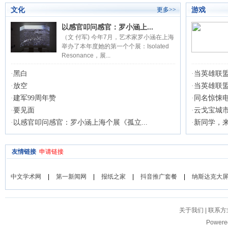
文化
游戏
更多>>
以感官叩问感官：罗小涵上...
（文 付军) 今年7月，艺术家罗小涵在上海
举办了本年度她的第一个个展：Isolated
Resonance，展...
·
黑白
·
当英雄联盟
·
放空
·
当英雄联盟
·
建军99周年赞
·
同名惊悚电
·
要见面
·
云戈宝城
·
以感官叩问感官：罗小涵上海个展《孤立...
·
新同学，来
友情链接
申请链接
中文学术网
|
第一新闻网
|
报纸之家
|
抖音推广套餐
|
纳斯达克大
关于我们
|
联系方
Powere