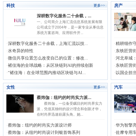
科技
房产
更多>>
深耕数字化服务二十余载，...
一、公司简介上海汇流信息系统发展有限
公司成立于2004年，是一家专业从事信息
系统方案咨询、应用软件开...
·
深耕数字化服务二十余载，上海汇流以技...
·
精耕细作
·
水奇异的特性
·
东铁匠营街
·
微信共享位置怎么改变自己的位置：修改...
·
河北阜城：
·
褚佳海的全球战略：从区块链到AI的持续创新
·
东铁匠营街
·
“褚佳海：在全球范围内推动区块链与AI...
·
以国企担当
女性
汽车
更多>>
蔡炜伽：纽约的时尚实力派...
蔡炜伽，一位备受瞩目的时尚界实力
派，凭借其独特的设计理念和创新才华，
在时尚界迅速崭露头角。她...
·
蔡炜伽：纽约的时尚实力派设计师
·
华为智擎
·
蔡炜伽：从纽约时尚设计到银首饰系列
·
佐摩专用车