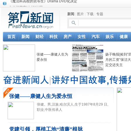
电信运营商“血战”校园
消息称刘强东要求京东商城明年扭亏为盈
新闻
|
图片
|
下载
|
专题
保健品也能吃出一身病? 康宝莱员工自揭多项家丑
煤价"跳水"电企利润"蹦高" 电煤联动亟待完善
苹果公司自建太阳能电厂为数据中心供电
吃饭、睡觉、黑人人？
首页
新闻
财经
科技
房产
女性
汽车
娱乐
健康
网络电商和传统出版商的角逐：亚马逊停止接受Hachette所有图书订单
英国小猫因长得像希特勒遭袭 被扔垃圾左眼致盲
张健——康健人生为
扬子晚报|捡到“
《中二病也想谈恋爱》女主角特报预告公开
爱永恒
月的工资”保洁
《魔法科高校的劣等生》Drama DVD化决定
定交还失主
张健——康健人生为爱永恒
张健。男,汉族,哈尔滨人,生于1987年8月29 日,
职业,中医传承人
党建引领，厚植工地“清廉”根脉