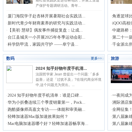
期社会实践队走进杏林地区，开展工业遗
产保护专题调研活动。青年...
·
厦门海院学子赴杏林开展暑期社会实践活...
·
角逐篮球比
·
新时代青少年财商素养的研究与实践活动...
·
iQOO高
·
【美初·慧研】偶发事件捕捉复盘：让成...
·
中建路桥：
·
台江县城关一小开展2025年冬季运动会彩...
·
第二十一届
·
科学防甲流，家园共守护 ——阜宁县...
·
千金派出
数码
旅游
更多>>
2024 知乎好物年度手机清...
法国哲学家 Jean 曾提出一个问题:「多多
益善」还是「过犹不及」?在现代商业环境
中,这个问题尤为突出。...
·
2024 知乎好物年度手机清单：谁是口碑...
·
一夜间成为
·
华为小折叠连续三个季度销量第一，Pock...
·
洲际酒店集
·
跑酷摄像师高嘉文专访——体能和审美融...
·
全网征集！
·
轻蜂加速器Mac版加速效果如何？
·
第八届象雄
·
Mac电脑加速器哪个好？轻蜂加速器畅享海...
·
第八届象雄