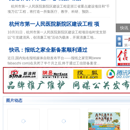
杭州市第一人民医院新院区建设工程是浙江省重点建设项目和“千
项万亿”工程，将打造一所集医疗、教学、科研、预防...
杭州市第一人民医院新院区建设工程 项
快讯
10月31日，杭州市第一人民医院新院区建设工程项目临时党支部
【媒体
以“引党建清风，创清廉工地”活动为载体，开展清廉工地...
微
一
博
【媒体
第
快讯：报纸之家全新备案顺利通过
【媒体
近日,国内知名报纸媒体自助发布平台——报纸之家官网(www
fabaozhi com)在关闭了半个月之后,终于通过工信部备案变...
图片动态