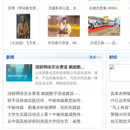
苏青《劳动最光荣...
无极私有云盘、乡...
京都念慈菴·AKB4...
《大决战》飞天奖...
开启春日浪漫，AK...
沙漠之旅—— 品...
新闻
财经
更多>>
深耕网络安全赛道 赋能数...
山东源鲁信息科技有限公司提供咨询、技
术、产品和服务能力，与您共同实施一体
化安全运营。帮助您识别安...
·
深耕网络安全赛道 赋能数字强省建设—...
·
岚皋农商
·
联手高校做实践活动，中秘传媒教您如何...
·
仟亿达举报
·
中秘传媒：跑遍乡村做调研，你的实践故...
·
“马上有福”
·
大学生实践活动没人看？中秘传媒成熟传...
·
警惕AI仿
·
从中国高校讲师到美国大学招生官：崔蕾...
·
创元期货天