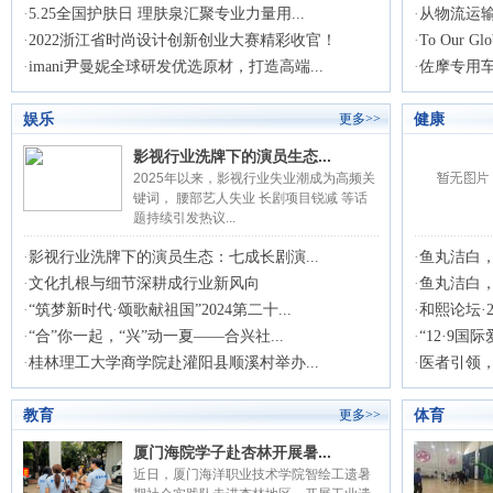
·
5.25全国护肤日 理肤泉汇聚专业力量用...
·
从物流运输
·
2022浙江省时尚设计创新创业大赛精彩收官！
·
To Our Glob
·
imani尹曼妮全球研发优选原材，打造高端...
·
佐摩专用车国
娱乐
健康
更多>>
影视行业洗牌下的演员生态...
2025年以来，影视行业失业潮成为高频关
键词， 腰部艺人失业 长剧项目锐减 等话
题持续引发热议...
·
影视行业洗牌下的演员生态：七成长剧演...
·
鱼丸洁白
·
文化扎根与细节深耕成行业新风向
·
鱼丸洁白
·
“筑梦新时代·颂歌献祖国”2024第二十...
·
和熙论坛·2
·
“合”你一起，“兴”动一夏——合兴社...
·
“12·9国
·
桂林理工大学商学院赴灌阳县顺溪村举办...
·
医者引领，
教育
体育
更多>>
厦门海院学子赴杏林开展暑...
近日，厦门海洋职业技术学院智绘工遗暑