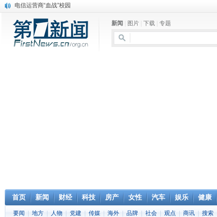
电信运营商“血战”校园
消息称刘强东要求京东商城明年扭亏为盈
新闻
|
图片
|
下载
|
专题
保健品也能吃出一身病? 康宝莱员工自揭多项家丑
煤价"跳水"电企利润"蹦高" 电煤联动亟待完善
苹果公司自建太阳能电厂为数据中心供电
吃饭、睡觉、黑人人？
网络电商和传统出版商的角逐：亚马逊停止接受Hachette所有图书订单
英国小猫因长得像希特勒遭袭 被扔垃圾左眼致盲
《中二病也想谈恋爱》女主角特报预告公开
《魔法科高校的劣等生》Drama DVD化决定
首页
新闻
财经
科技
房产
女性
汽车
娱乐
健康
要闻
|
地方
|
人物
|
党建
|
传媒
|
海外
|
品牌
|
社会
|
观点
|
商讯
|
搜索