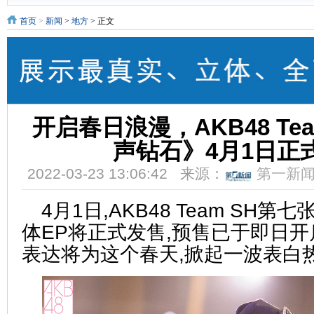
首页
>
新闻
>
地方
> 正文
开启春日浪漫，AKB48 Te
声钻石》4月1日正
2022-03-23 13:06:42 来源：
第一新
4月1日,AKB48 Team SH
体EP将正式发售,预售已于即日开
表达将为这个春天,掀起一波表白