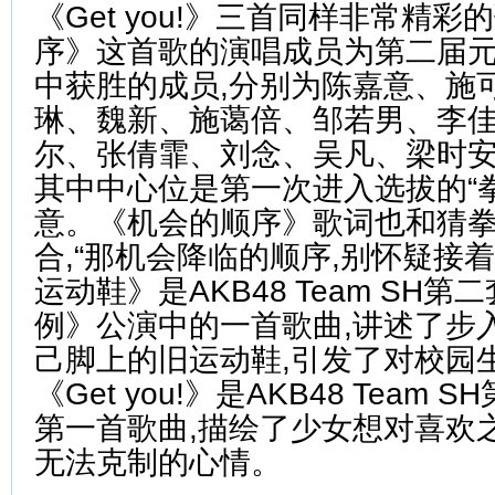
《Get you!》三首同样非常精
序》这首歌的演唱成员为第二届
中获胜的成员,分别为陈嘉意、施
琳、魏新、施蔼倍、邹若男、李
尔、张倩霏、刘念、吴凡、梁时安
其中中心位是第一次进入选拔的“
意。《机会的顺序》歌词也和猜
合,“那机会降临的顺序,别怀疑接
运动鞋》是AKB48 Team SH
例》公演中的一首歌曲,讲述了步
己脚上的旧运动鞋,引发了对校园
《Get you!》是AKB48 Tea
第一首歌曲,描绘了少女想对喜欢
无法克制的心情。