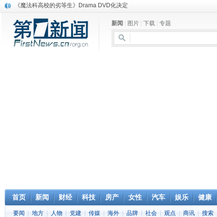
《魔法科高校的劣等生》Drama DVD化决定
电信运营商“血战”校园
新闻
|
图片
|
下载
|
专题
消息称刘强东要求京东商城明年扭亏为盈
保健品也能吃出一身病? 康宝莱员工自揭多项家丑
煤价"跳水"电企利润"蹦高" 电煤联动亟待完善
苹果公司自建太阳能电厂为数据中心供电
吃饭、睡觉、黑人人？
网络电商和传统出版商的角逐：亚马逊停止接受Hachette所有图书订单
英国小猫因长得像希特勒遭袭 被扔垃圾左眼致盲
《中二病也想谈恋爱》女主角特报预告公开
首页
新闻
财经
科技
房产
女性
汽车
娱乐
健康
要闻
|
地方
|
人物
|
党建
|
传媒
|
海外
|
品牌
|
社会
|
观点
|
商讯
|
搜索