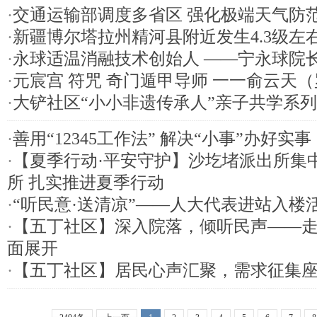
·
交通运输部调度多省区 强化极端天气防
·
新疆博尔塔拉州精河县附近发生4.3级左
·
永球适温消融技术创始人 ——宁永球院
·
元宸宫 符咒 奇门遁甲导师 一一俞云天
·
大铲社区“小小非遗传承人”亲子共学系
·
善用“12345工作法” 解决“小事”办好实事
·
【夏季行动·平安守护】沙圪堵派出所集
所 扎实推进夏季行动
·
“听民意·送清凉”——人大代表进站入楼
·
【五丁社区】深入院落，倾听民声——
面展开
·
【五丁社区】居民心声汇聚，需求征集