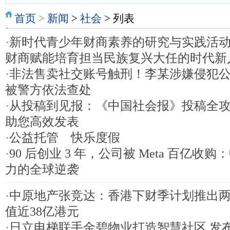
首页
>
新闻
>
社会
> 列表
·
新时代青少年财商素养的研究与实践活动
财商赋能培育担当民族复兴大任的时代新
·
非法售卖社交账号触刑！李某涉嫌侵犯
被警方依法查处
·
从投稿到见报：《中国社会报》投稿全
助您高效发表
·
公益托管 快乐度假
·
90 后创业 3 年，公司被 Meta 百亿收购：
力的全球逆袭
·
中原地产张竞达：香港下财季计划推出两
值近38亿港元
·
日立电梯联手金碧物业打造智慧社区 发