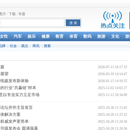
图片
|
下载
|
专题
项家丑
女性
汽车
娱乐
健康
教育
体育
数码
旅游
文化
游
品牌
|
社会
|
观点
|
商讯
|
搜索
achette所有图书订单
致盲
新篇
2026-07-15 16:17:53
年展望
2026-03-19 14:14:47
造纸媒发布新体验
2026-01-15 14:10:55
的行业“共赢链”样本
2025-12-02 14:02:27
创意以专业实力立足市场
2025-11-12 16:34:09
牌论坛并作主旨发言
2025-10-30 11:13:45
媒体解决方案
2025-10-20 11:25:32
让权威发声更简单
2025-10-20 11:24:50
升级发布会 圆满落幕
2025-10-20 11:20:56