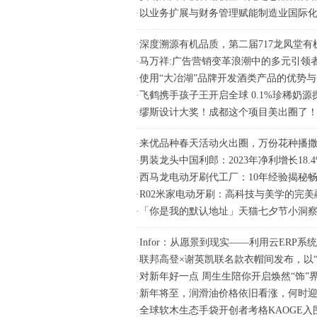
·
以业务扩展与财务管理赋能制造业国际
·
深度溯源有机品质，第二届717龙凤堂
·
马万祥:广告营销变革浪潮中的多元引领
·
使用“大冶湖”品牌开发酒类产品的优势
·
飞鹤携手孩子王开启全球 0.1%珍稀奶源
·
缪斯设计大奖！成都这个项目美出圈了
·
来优品种春天活动火出圈，万份花种播
·
男装龙头中国利郎：2023年净利增长18.
·
西马龙电动牙刷代工厂：10年经验揭秘
·
R02米家电动牙刷：高科技与美学的完美
·
「你是我的默认地址」天猫七夕节小洞
·
Infor：从愿景到现实——利用云ERP
·
联邦高登×谢英凯联名款衣帽间发布，以
·
对新年好一点 周生生陪你开启焕然“饰”
·
新年将至，润滑油价格依旧看涨，何时
·
全球软木生态手袋开创者考格KAOGE