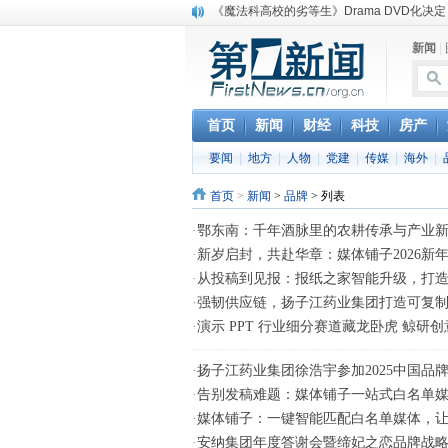
《魔法科高校的劣等生》Drama DVD化决定
电信运营商“血战”校园
新闻
|
消息称刘强东要求京东商城明年扭亏为盈
保健品也能吃出一身病? 康宝莱员工自揭多
煤价"跳水"电企利润"蹦高" 电煤联动亟待完善
苹果公司自建太阳能电厂为数据中心供电
首页
新闻
财经
科技
房产
吃饭、睡觉、黑人人？
要闻
|
地方
|
人物
|
党建
|
传媒
|
海外
|
网络电商和传统出版商的角逐：亚马逊停止接受H
英国小猫因长得像希特勒遭袭 被扔垃圾左眼
首页
>
新闻
>
品牌
> 列表
《中二病也想谈恋爱》女主角特报预告公开
·
鄂东南：千年酒脉里的农耕传承与产业
·
新岁启封，共赴华章：媒体铺子2026新
·
从投稿到见报：报纸之家智能升级，打
·
强韧供应链，扬子江药业集团打造可复制
·
演示 PPT 行业细分赛道藏龙卧虎 鲸研
·
扬子江药业集团徐浩宇参加2025中国品
·
告别发稿难题：媒体铺子一站式白名单
·
媒体铺子：一键智能匹配白名单媒体，
·
安纳集团年度答谢会暨缔妃之恋品牌战略