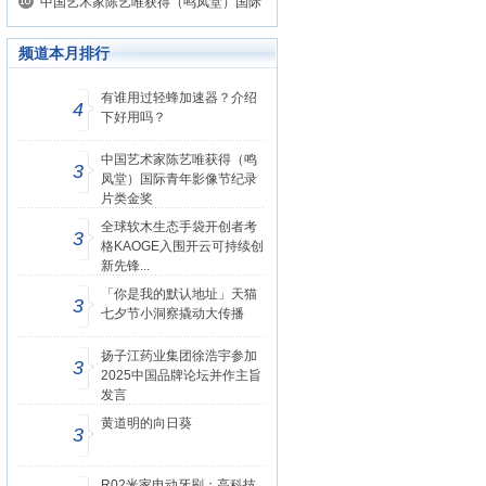
TOP10德国黑皮诺评选结果揭晓！
中国艺术家陈艺唯获得（鸣凤堂）国际
青年影像节纪录片类金奖
频道本月排行
有谁用过轻蜂加速器？介绍
4
下好用吗？
中国艺术家陈艺唯获得（鸣
3
凤堂）国际青年影像节纪录
片类金奖
全球软木生态手袋开创者考
3
格KAOGE入围开云可持续创
新先锋...
「你是我的默认地址」天猫
3
七夕节小洞察撬动大传播
扬子江药业集团徐浩宇参加
3
2025中国品牌论坛并作主旨
发言
黄道明的向日葵
3
R02米家电动牙刷：高科技