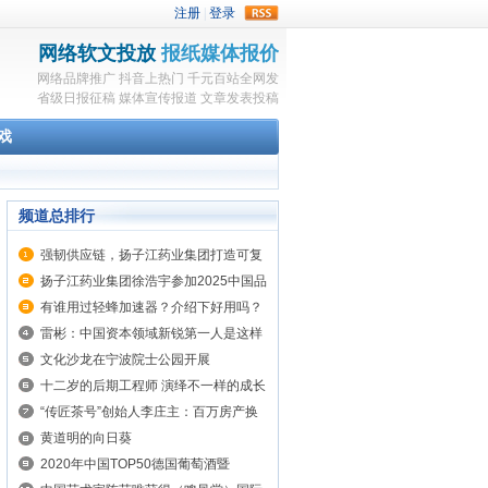
rss
网络软文投放
报纸媒体报价
网络品牌推广
抖音上热门
千元百站全网发
省级日报征稿
媒体宣传报道
文章发表投稿
戏
频道总排行
强韧供应链，扬子江药业集团打造可复
制的行业“共赢链”样本
扬子江药业集团徐浩宇参加2025中国品
牌论坛并作主旨发言
有谁用过轻蜂加速器？介绍下好用吗？
雷彬：中国资本领域新锐第一人是这样
炼成的!
文化沙龙在宁波院士公园开展
十二岁的后期工程师 演绎不一样的成长
经历
“传匠茶号”创始人李庄主：百万房产换
好茶 猎茶五年险坠崖
黄道明的向日葵
2020年中国TOP50德国葡萄酒暨