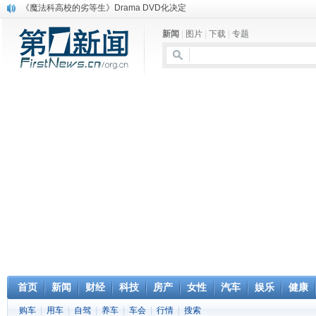
《魔法科高校的劣等生》Drama DVD化决定
电信运营商“血战”校园
新闻
|
图片
|
下载
|
专题
消息称刘强东要求京东商城明年扭亏为盈
保健品也能吃出一身病? 康宝莱员工自揭多项家丑
煤价"跳水"电企利润"蹦高" 电煤联动亟待完善
苹果公司自建太阳能电厂为数据中心供电
吃饭、睡觉、黑人人？
网络电商和传统出版商的角逐：亚马逊停止接受Hachette所有图书订单
英国小猫因长得像希特勒遭袭 被扔垃圾左眼致盲
《中二病也想谈恋爱》女主角特报预告公开
首页
新闻
财经
科技
房产
女性
汽车
娱乐
健康
购车
|
用车
|
自驾
|
养车
|
车会
|
行情
|
搜索