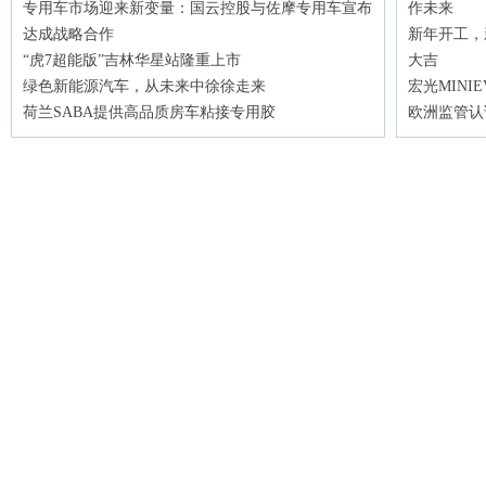
专用车市场迎来新变量：国云控股与佐摩专用车宣布
作未来
达成战略合作
新年开工，
“虎7超能版”吉林华星站隆重上市
大吉
绿色新能源汽车，从未来中徐徐走来
宏光MINI
荷兰SABA提供高品质房车粘接专用胶
欧洲监管认