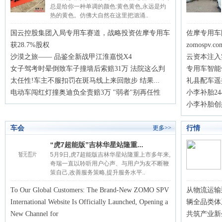
总是给你一种单调的颜色:黄色黄色,永远是灼
热的黄色。仿佛大自然在这里把汹涌..
国云控股集团入局专用车赛道，战略投资佐摩专用车
佐摩专用车国
获28.7%股权
zomospv.
沙漠之旅—— 品鉴全新战甲江淮嘉悦X4
云资本注入
女子驾考时晕倒致车子撞墙后索赔31万 法院这么判
专用车智能
太任性!车主不服扣罚在斑马线上来回散步 结果...
礼县配车遥控
电动车闯红灯撞奥迪负全责赔3万 "弱者"别再任性
小李补胎2
小李补胎创
车会
行情
更多>>
“虎7超能版”吉林华星站隆重...
5月9日,虎7超能版吉林华星站隆重上市多年来,
奇瑞一直以聆听用户心声、与用户为友不断鞭
策自己,改善服务策略,提升服务水平..
To Our Global Customers: The Brand-New ZOMO SPV
从物流运输
International Website Is Officially Launched, Opening a
辆全品类体
New Channel for
共筑产业新