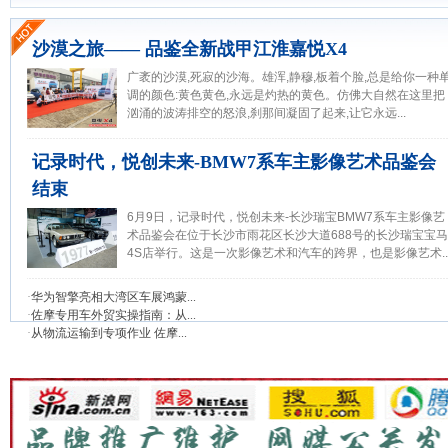
沙漠之旅—— 品鉴全新战甲江淮嘉悦X4
广袤的沙漠,死寂的沙海。雄浑,静穆,板着个脸,总是给你一种
调的颜色:黄色黄色,永远是灼热的黄色。仿佛大自然在这里把
汹涌的波涛排空的怒浪,刹那间凝固了起来,让它永远...
记录时代，悦创未来-BMW7系车主影像艺术品鉴会
结束
6月9日，记录时代，悦创未来-长沙瑞宝BMW7系车主影像艺
术品鉴会在位于长沙市雨花区长沙大道688号的长沙瑞宝宝马
4S店举行。这是一次影像艺术和汽车的跨界，也是影像艺术..
·
华为智擎亮相大湾区车展鸿蒙...
·
佐摩专用车外贸实操指南：从...
·
从物流运输到专项作业 佐摩...