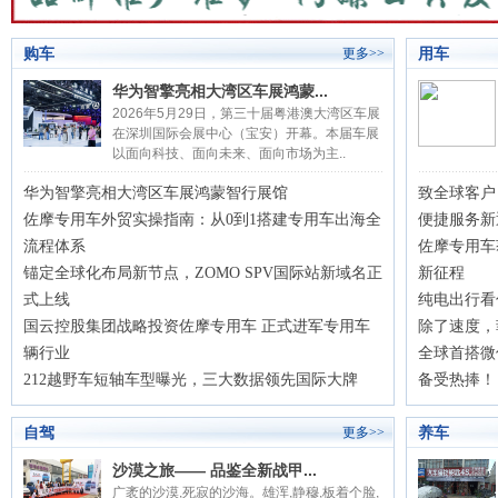
购车
用车
更多>>
华为智擎亮相大湾区车展鸿蒙...
2026年5月29日，第三十届粤港澳大湾区车展
在深圳国际会展中心（宝安）开幕。本届车展
以面向科技、面向未来、面向市场为主..
华为智擎亮相大湾区车展鸿蒙智行展馆
致全球客户
佐摩专用车外贸实操指南：从0到1搭建专用车出海全
便捷服务新
流程体系
佐摩专用车
锚定全球化布局新节点，ZOMO SPV国际站新域名正
新征程
式上线
纯电出行看
国云控股集团战略投资佐摩专用车 正式进军专用车
除了速度，
辆行业
全球首搭微
212越野车短轴车型曝光，三大数据领先国际大牌
备受热捧！
自驾
养车
更多>>
沙漠之旅—— 品鉴全新战甲...
广袤的沙漠,死寂的沙海。雄浑,静穆,板着个脸,