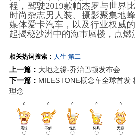
程，驾驶2019款帕杰罗与世界
时尚杂志男人装、摄影聚集地
媒体爱卡汽车，以及行业权威的
起揭秘沙洲中的海市蜃楼，点燃
相关热词搜索：
人生
第二
上一篇：
大地之缘-乔治巴顿发布会
下一篇：
MILESTONE概念车全球首
理念
0
0
0
0
0
震惊
不解
愤怒
杯具
无聊