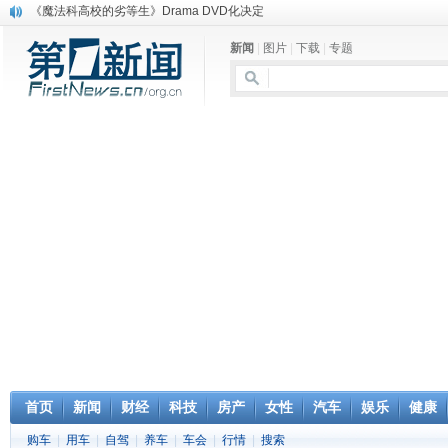
《魔法科高校的劣等生》Drama DVD化决定
电信运营商“血战”校园
新闻
|
图片
|
下载
|
专题
消息称刘强东要求京东商城明年扭亏为盈
保健品也能吃出一身病? 康宝莱员工自揭多项家丑
煤价"跳水"电企利润"蹦高" 电煤联动亟待完善
苹果公司自建太阳能电厂为数据中心供电
吃饭、睡觉、黑人人？
网络电商和传统出版商的角逐：亚马逊停止接受Hachette所有图书订单
英国小猫因长得像希特勒遭袭 被扔垃圾左眼致盲
《中二病也想谈恋爱》女主角特报预告公开
首页
新闻
财经
科技
房产
女性
汽车
娱乐
健康
购车
|
用车
|
自驾
|
养车
|
车会
|
行情
|
搜索