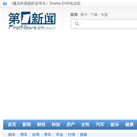
《魔法科高校的劣等生》Drama DVD化决定
电信运营商“血战”校园
新闻
|
图片
|
下载
|
专题
消息称刘强东要求京东商城明年扭亏为盈
保健品也能吃出一身病? 康宝莱员工自揭多项家丑
煤价"跳水"电企利润"蹦高" 电煤联动亟待完善
苹果公司自建太阳能电厂为数据中心供电
吃饭、睡觉、黑人人？
网络电商和传统出版商的角逐：亚马逊停止接受Hachette所有图书订单
英国小猫因长得像希特勒遭袭 被扔垃圾左眼致盲
《中二病也想谈恋爱》女主角特报预告公开
首页
新闻
财经
科技
房产
女性
汽车
娱乐
健康
购车
|
用车
|
自驾
|
养车
|
车会
|
行情
|
搜索