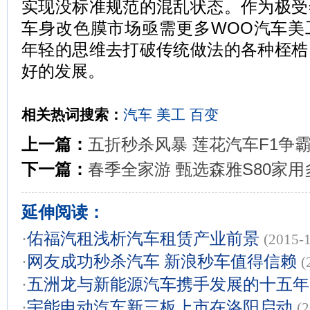
实现没标准规范的混乱状态。作为极受
车身改色膜市场亟需更多WOO汽车美
年轻的思维去打破传统做法的各种桎梏
好的发展。
相关热词搜索：
汽车
美工
百变
上一篇：
五折秒杀风暴 莲花汽车F1争
下一篇：
春季全家游 甄选森雅S80家
延伸阅读：
·
佑福汽租浅析汽车租赁产业前景
(2015-
·
网友成功秒杀汽车 新浪秒车值得信赖
(
·
五洲龙与新能源汽车携手发展的十五年
·
宇能电动汽车新三板上市在洛阳启动
(