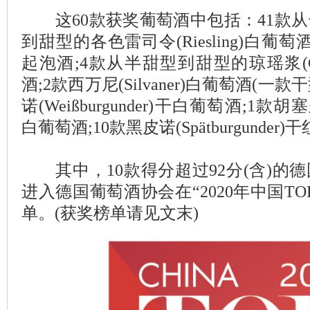
这60款获奖葡萄酒中包括：41款从
到甜型的各色雷司令(Riesling)白
起泡酒;4款从半甜型到甜型的琼瑶浆(Gewü
酒;2款西万尼(Silvaner)白葡萄酒(一
诺(Weißburgunder)干白葡萄酒;1款胡塞
白葡萄酒;10款黑皮诺(Spätburgunder
其中，10款得分超过92分(含)的
进入德国葡萄酒协会在“2020年中国TO
单。(获奖榜单请见文末)