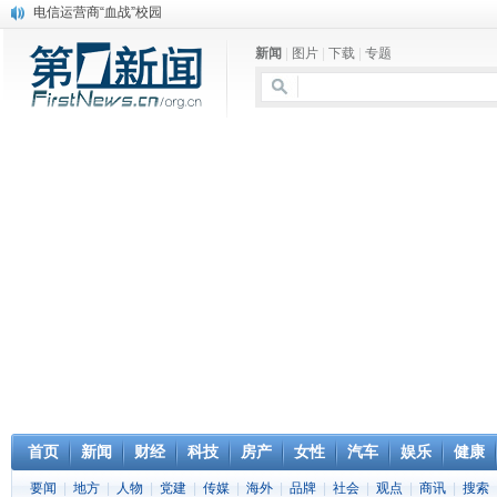
电信运营商“血战”校园
消息称刘强东要求京东商城明年扭亏为盈
新闻
|
图片
|
下载
|
专题
保健品也能吃出一身病? 康宝莱员工自揭多项家丑
煤价"跳水"电企利润"蹦高" 电煤联动亟待完善
苹果公司自建太阳能电厂为数据中心供电
吃饭、睡觉、黑人人？
网络电商和传统出版商的角逐：亚马逊停止接受Hachette所有图书订单
英国小猫因长得像希特勒遭袭 被扔垃圾左眼致盲
《中二病也想谈恋爱》女主角特报预告公开
《魔法科高校的劣等生》Drama DVD化决定
首页
新闻
财经
科技
房产
女性
汽车
娱乐
健康
要闻
|
地方
|
人物
|
党建
|
传媒
|
海外
|
品牌
|
社会
|
观点
|
商讯
|
搜索