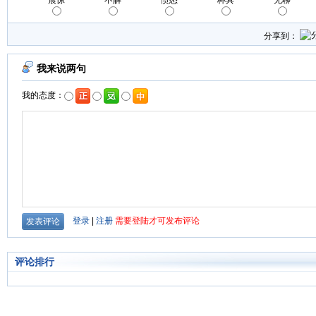
震惊
不解
愤怒
杯具
无聊
分享到：
评论排行