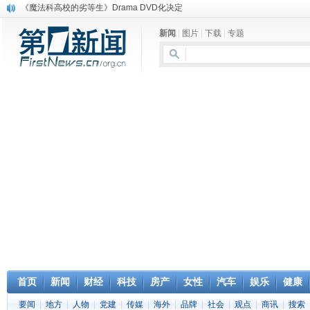
电信运营商“血战”校园
消息称刘强东要求京东商城明年扭亏为盈
新闻
|
图片
|
下载
|
专题
保健品也能吃出一身病? 康宝莱员工自揭多项家丑
煤价"跳水"电企利润"蹦高" 电煤联动亟待完善
苹果公司自建太阳能电厂为数据中心供电
吃饭、睡觉、黑人人？
网络电商和传统出版商的角逐：亚马逊停止接受Hachette所有图书订单
英国小猫因长得像希特勒遭袭 被扔垃圾左眼致盲
《中二病也想谈恋爱》女主角特报预告公开
《魔法科高校的劣等生》Drama DVD化决定
首页
新闻
财经
科技
房产
女性
汽车
娱乐
健康
要闻
|
地方
|
人物
|
党建
|
传媒
|
海外
|
品牌
|
社会
|
观点
|
商讯
|
搜索