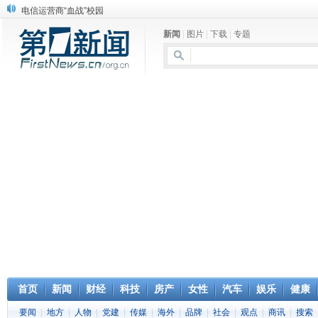
电信运营商“血战”校园
消息称刘强东要求京东商城明年扭亏为盈
新闻
|
图片
|
下载
|
专题
保健品也能吃出一身病? 康宝莱员工自揭多项家丑
煤价"跳水"电企利润"蹦高" 电煤联动亟待完善
苹果公司自建太阳能电厂为数据中心供电
吃饭、睡觉、黑人人？
网络电商和传统出版商的角逐：亚马逊停止接受Hachette所有图书订单
英国小猫因长得像希特勒遭袭 被扔垃圾左眼致盲
《中二病也想谈恋爱》女主角特报预告公开
《魔法科高校的劣等生》Drama DVD化决定
首页
新闻
财经
科技
房产
女性
汽车
娱乐
健康
要闻
|
地方
|
人物
|
党建
|
传媒
|
海外
|
品牌
|
社会
|
观点
|
商讯
|
搜索