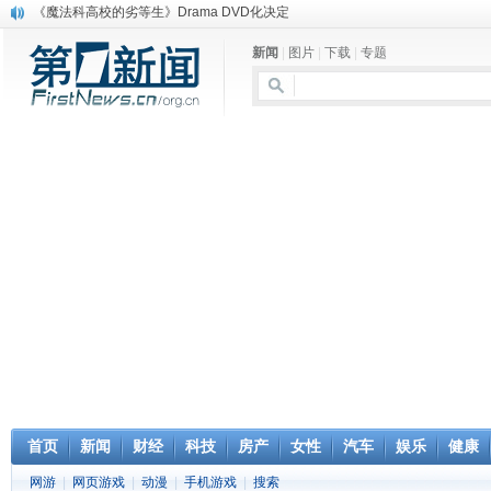
《魔法科高校的劣等生》Drama DVD化决定
电信运营商“血战”校园
新闻
|
图片
|
下载
|
专题
消息称刘强东要求京东商城明年扭亏为盈
保健品也能吃出一身病? 康宝莱员工自揭多项家丑
煤价"跳水"电企利润"蹦高" 电煤联动亟待完善
苹果公司自建太阳能电厂为数据中心供电
吃饭、睡觉、黑人人？
网络电商和传统出版商的角逐：亚马逊停止接受Hachette所有图书订单
英国小猫因长得像希特勒遭袭 被扔垃圾左眼致盲
《中二病也想谈恋爱》女主角特报预告公开
首页
新闻
财经
科技
房产
女性
汽车
娱乐
健康
网游
|
网页游戏
|
动漫
|
手机游戏
|
搜索