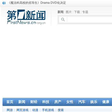
《魔法科高校的劣等生》Drama DVD化决定
电信运营商“血战”校园
新闻
|
图片
|
下载
|
专题
消息称刘强东要求京东商城明年扭亏为盈
保健品也能吃出一身病? 康宝莱员工自揭多项家丑
煤价"跳水"电企利润"蹦高" 电煤联动亟待完善
苹果公司自建太阳能电厂为数据中心供电
吃饭、睡觉、黑人人？
网络电商和传统出版商的角逐：亚马逊停止接受Hachette所有图书订单
英国小猫因长得像希特勒遭袭 被扔垃圾左眼致盲
《中二病也想谈恋爱》女主角特报预告公开
首页
新闻
财经
科技
房产
女性
汽车
娱乐
健康
网游
|
网页游戏
|
动漫
|
手机游戏
|
搜索