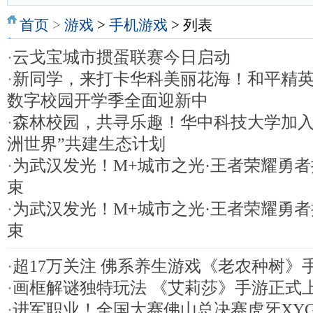
首页
>
游戏
>
手机游戏
> 列表
·
云戈宝城市掼蛋联赛今日启动
·
新同学，来打卡华科美丽花海！和平精
数字校园开学季全面迎新中
·
森林校园，共寻乐趣！华中科技大学加入
洲世界”共建生态计划
·
为武汉发光！M+城市之光·王者荣耀勇
束
·
为武汉发光！M+城市之光·王者荣耀勇
束
·
超17万关注 佛系养生游戏《老农种树》
·
画框解谜独特玩法 《艾莉莎》手游正式
·
进军职业！全国大赛佛山总决赛虎牙XY