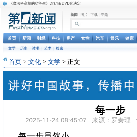
《魔法科高校的劣等生》Drama DVD化决定
电信运营商“血战”校园
新闻
|
图片
|
下载
|
专题
消息称刘强东要求京东商城明年扭亏为盈
保健品也能吃出一身病? 康宝莱员工自揭多项家丑
煤价"跳水"电企利润"蹦高" 电煤联动亟待完善
苹果公司自建太阳能电厂为数据中心供电
首页
新闻
财经
科技
房产
女性
汽车
娱乐
健康
吃饭、睡觉、黑人人？
文学
|
历史
|
读书
|
艺术
|
搜索
网络电商和传统出版商的角逐：亚马逊停止接受Hachette所有图书订单
英国小猫因长得像希特勒遭袭 被扔垃圾左眼致盲
首页
>
文化
>
文学
> 正文
《中二病也想谈恋爱》女主角特报预告公开
每一步
2025-11-24 08:45:07 来源：罗秦
每一步虽然小