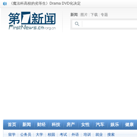
《魔法科高校的劣等生》Drama DVD化决定
电信运营商“血战”校园
新闻
|
图片
|
下载
|
专题
消息称刘强东要求京东商城明年扭亏为盈
保健品也能吃出一身病? 康宝莱员工自揭多项家丑
煤价"跳水"电企利润"蹦高" 电煤联动亟待完善
苹果公司自建太阳能电厂为数据中心供电
吃饭、睡觉、黑人人？
网络电商和传统出版商的角逐：亚马逊停止接受Hachette所有图书订单
英国小猫因长得像希特勒遭袭 被扔垃圾左眼致盲
《中二病也想谈恋爱》女主角特报预告公开
首页
新闻
财经
科技
房产
女性
汽车
娱乐
健康
留学
|
公务员
|
大学
|
校园
|
考试
|
外语
|
培训
|
就业
|
搜索