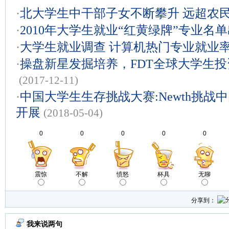
·
北大学生中干部子女不断攀升 远超农
·
2010年大学生就业“红黄绿牌”专业名
·
大学生就业调查 计算机热门专业就业
·
操盘新星发掘培养，FDT全球大学生
(2017-12-11)
·
中国大学生生存挑战大赛:Newth挑
开展
(2018-05-04)
0
0
0
0
0
震惊
不解
愤怒
杯具
无聊
分享到：