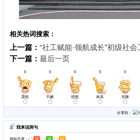
相关热词搜索：
上一篇：
“社工赋能·领航成长”初级社
下一篇：
最后一页
0
0
0
0
0
震惊
不解
愤怒
杯具
无聊
分享到：