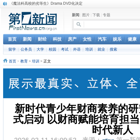
电信运营商“血战”校园
消息称刘强东要求京东商城明年扭亏为盈
新闻
|
图片
|
下载
|
专题
保健品也能吃出一身病? 康宝莱员工自揭多项家丑
煤价"跳水"电企利润"蹦高" 电煤联动亟待完善
苹果公司自建太阳能电厂为数据中心供电
吃饭、睡觉、黑人人？
首页
新闻
财经
科技
房产
女性
汽车
娱乐
健康
网络电商和传统出版商的角逐：亚马逊停止接受Hachette所有图书订单
留学
|
公务员
|
大学
|
校园
|
考试
|
外语
|
培训
|
就业
|
搜索
英国小猫因长得像希特勒遭袭 被扔垃圾左眼致盲
《中二病也想谈恋爱》女主角特报预告公开
首页
>
教育
>
培训
> 正文
《魔法科高校的劣等生》Drama DVD化决定
新时代青少年财商素养的研
式启动 以财商赋能培育担
时代新人
2026-02-11 16:09:52 来源：
第一新