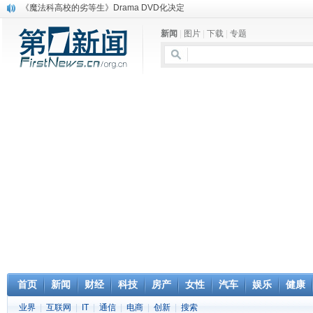
《魔法科高校的劣等生》Drama DVD化决定
电信运营商“血战”校园
新闻
|
图片
|
下载
|
专题
消息称刘强东要求京东商城明年扭亏为盈
保健品也能吃出一身病? 康宝莱员工自揭多项家丑
煤价"跳水"电企利润"蹦高" 电煤联动亟待完善
苹果公司自建太阳能电厂为数据中心供电
吃饭、睡觉、黑人人？
网络电商和传统出版商的角逐：亚马逊停止接受Hachette所有图书订单
英国小猫因长得像希特勒遭袭 被扔垃圾左眼致盲
《中二病也想谈恋爱》女主角特报预告公开
首页
新闻
财经
科技
房产
女性
汽车
娱乐
健康
业界
|
互联网
|
IT
|
通信
|
电商
|
创新
|
搜索