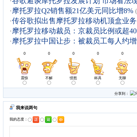
·
谷歌避谈摩托罗拉发展计划 市场看法
·
摩托罗拉Q2销售额21亿美元同比增8%
·
传谷歌拟出售摩托罗拉移动机顶盒业务
·
摩托罗拉移动裁员：京裁员比例或超40
·
摩托罗拉中国让步：被裁员工每人约增
0
0
0
0
0
震惊
不解
愤怒
杯具
无聊
分享到：