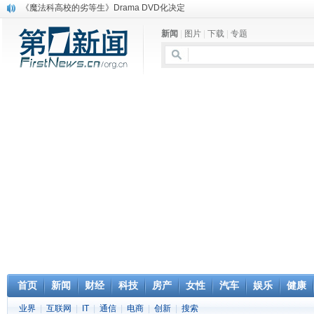
《魔法科高校的劣等生》Drama DVD化决定
电信运营商“血战”校园
新闻
|
图片
|
下载
|
专题
消息称刘强东要求京东商城明年扭亏为盈
保健品也能吃出一身病? 康宝莱员工自揭多项家丑
煤价"跳水"电企利润"蹦高" 电煤联动亟待完善
苹果公司自建太阳能电厂为数据中心供电
吃饭、睡觉、黑人人？
网络电商和传统出版商的角逐：亚马逊停止接受Hachette所有图书订单
英国小猫因长得像希特勒遭袭 被扔垃圾左眼致盲
《中二病也想谈恋爱》女主角特报预告公开
首页
新闻
财经
科技
房产
女性
汽车
娱乐
健康
业界
|
互联网
|
IT
|
通信
|
电商
|
创新
|
搜索