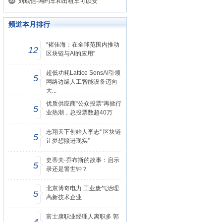
刘珉恺-网约车和出租车可以安
频道本月排行
“褚佳海：在全球范围内推动
12
区块链与AI的应用”
超低功耗Lattice SensAI引领
5
网络边缘人工智能设备迈向
大...
优质供应商“公众投票“再掀行
5
业热潮，总投票数超40万
志翔天下创始人李志“ 区块链
5
让梦想照进现实”
史蒂夫·乔布斯的故事：启示
5
录还是警世钟？
北京博奇电力 工业废气治理
5
高新技术企业
富士康职业经理人离职多 郭