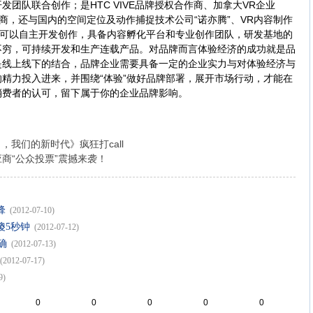
队联合创作；是HTC VIVE品牌授权合作商、加拿大VR企业
经销商，还与国内的空间定位及动作捕捉技术公司“诺亦腾”、VR内容制作
；可以自主开发创作，具备内容孵化平台和专业创作团队，研发基地的
不穷，可持续开发和生产连载产品。对品牌而言体验经济的成功就是品
是线上线下的结合，品牌企业需要具备一定的企业实力与对体验经济与
精力投入进来，并围绕“体验”做好品牌部署，展开市场行动，才能在
消费者的认可，留下属于你的企业品牌影响。
，我们的新时代》疯狂打call
商“公众投票”震撼来袭！
锋
(2012-07-10)
傻5秒钟
(2012-07-12)
确
(2012-07-13)
(2012-07-17)
9)
0
0
0
0
0