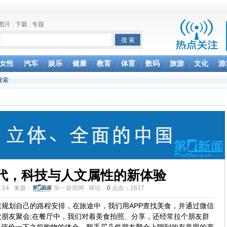
图片
|
下载
|
专题
项家丑
女性
汽车
娱乐
健康
教育
体育
数码
旅游
文化
游
搜索
achette所有图书订单
致盲
代，科技与人文属性的新体验
:25:14 来源：
第一新闻网
评论：
0
点击：
1617
划自己的路程安排，在旅途中，我们用APP查找美食，并通过微信
朋友聚会;在餐厅中，我们对着美食拍照、分享，还经常拉个朋友群