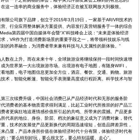
，评价一下之前购物的体会，顺手买几件朋友聚会上聊到的有意思的产
。在这一连串的商业服务中，体验经济正在被互联网放大到极致。
公司旗下品牌，创立于2015年3月19日，一家基于AR/VR技术的
运营、行业应用整体解决方案提供、内容发行及营销服务于一体的综合
WeMedia第四届中国自媒体年会暨“X”科技峰会上说：“未来是体验经济
求，VR作为打造消费新场景的重要手段之一，将带领科技娱乐与线
刻的跨界融合，为消费者带来兼有科技与人文属性的新体验。”
数在上升。而在未来十年，全球旅游业将继续保持一段时间快速增
成为世界第一大出境旅游市场。出境游有电子地图，有随身WIFI，
查看地图，电子地图信息更加全方位，酒店、餐饮、交通、购物。旅游
电技术，智能化帐篷、智能化手表测量高度或行程距离。科学技术与智
三次续费升级，中国社会消费已从产品经济时代和无形的服务阶
时代消费者的基本物质需求得到满足，比起工业时代所推崇的好产品三
消费者更疯狂地追逐情感价值所引起的共鸣、所带来的震撼。产品更多
品所代表的地位、身份、阶层、档次的象征意义成为了消费对象，替代
严重，技术的发展使产品更新换代的周期迅速缩短，创造品牌差异性，
征来凸显，产品本身所价值在体验经济时代十分有限，体验经济时代有
的：“要么特别好玩，要么很文艺，要么特别温暖、走心”。