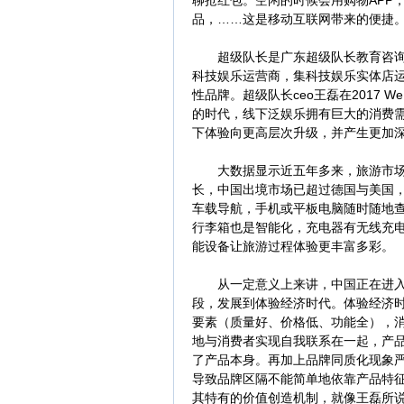
聊抢红包。空闲的时候会用购物APP
品，……这是移动互联网带来的便捷
超级队长是广东超级队长教育咨询有限
科技娱乐运营商，集科技娱乐实体店
性品牌。超级队长ceo王磊在2017 
的时代，线下泛娱乐拥有巨大的消费需
下体验向更高层次升级，并产生更加深
大数据显示近五年多来，旅游市场人
长，中国出境市场已超过德国与美国，
车载导航，手机或平板电脑随时随地
行李箱也是智能化，充电器有无线充
能设备让旅游过程体验更丰富多彩。
从一定意义上来讲，中国正在进入第
段，发展到体验经济时代。体验经济
要素（质量好、价格低、功能全），
地与消费者实现自我联系在一起，产
了产品本身。再加上品牌同质化现象
导致品牌区隔不能简单地依靠产品特
其特有的价值创造机制，就像王磊所说