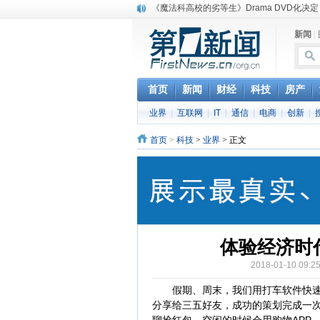
《魔法科高校的劣等生》Drama DVD化决定
电信运营商“血战”校园
新闻
|
消息称刘强东要求京东商城明年扭亏为盈
保健品也能吃出一身病? 康宝莱员工自揭多
煤价"跳水"电企利润"蹦高" 电煤联动亟待完善
苹果公司自建太阳能电厂为数据中心供电
首页
新闻
财经
科技
房产
吃饭、睡觉、黑人人？
业界
|
互联网
|
IT
|
通信
|
电商
|
创新
|
网络电商和传统出版商的角逐：亚马逊停止接受H
英国小猫因长得像希特勒遭袭 被扔垃圾左眼
首页
>
科技
>
业界
> 正文
《中二病也想谈恋爱》女主角特报预告公开
体验经济时
2018-01-10 09
假期、周末，我们用打车软件快速规
分享给三五好友，成功的策划完成一次