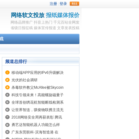
rss
网络软文投放
报纸媒体报价
网络品牌推广
抖音上热门
千元百站全网发
省级日报征稿
媒体宣传报道
文章发表投稿
戏
频道总排行
移动端APP应用的IPv6升级解决
光伏的社会调研
杀毒软件教父McAfee被Skycoin
科技引领未来！高能螺旋磁量子
全球首创绣花机智能断线检测系
让世界智连，骐俊物联携主流无
2018网络安全周再获表彰 腾讯
勇艺达智能机器人功能怎么样
广东东莞联科·滨海智造港 在