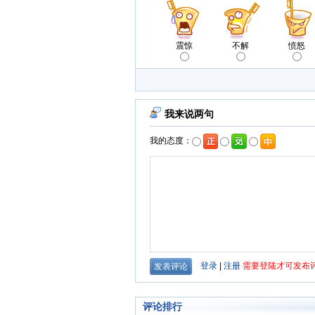
震惊
不解
愤怒
评论排行