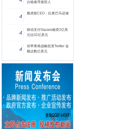
4
台铭难寻接班人
雅虎新CEO：比奥巴马还难
4
移动支付Square融资2亿美
4
元估32亿美元
传苹果将战略投资Twitter 金
4
额达数亿美元