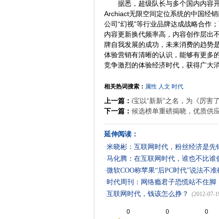
据悉，超级队长与多个国内内容开发团
Archiact无限空间定位系统的中国
公司“幻视”等行业品牌达成战略合作
内容更新换代频率高，内容创作层出
牌自我发展的成功，未来消费的趋势
体验营销有清晰的认识，能够有更多的
竞争激烈的体验经济时代，获得广大
相关热词搜索：
属性
人文
时代
上一篇：
i宝以“新新”之名，为《厉害了
下一篇：
候选榜单重磅揭晓，优质供应
延伸阅读：
·
米晓彬：互联网时代，粉丝经济是先
·
马化腾：在互联网时代，谁也不比谁
·
微软COO称苹果“后PC时代”说法不准
·
时代周刊：网络瘾君子恐慌站不住脚
·
互联网时代，钱该怎么挣？
(2012-07-1
0
0
0