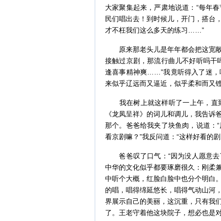
大家聚集起来，严肃地说道：“每年
民们唱出去！到时候儿，开门，搭台
才不枉我们这么多天的练习……”
原来那老头儿是年年都会把这宽敞的
接触过京剧，那流行曲儿不好听吗干
逢喜事精神爽……”我竟听得入了迷
来似乎辽远而又逼近，似乎柔和而又
我在树上就这样听了一上午，直到
《龙凤呈祥》的词儿和调儿，我告诉
那个。爸爸给我夹了块鱼肉，说道：
看京剧嘛？”我反问道：“这样好看的
爸爸叹了口气：“因为没人愿意去了
中华的文化似乎都要琢磨很久：刚柔
中听个大概，红脸白脸中也分个明白
的唱，唱得绵延悠长，唱得气动山河
界展示自己的美丽，这沉重，只有我
了。王老守着他这块院子，想必也是对