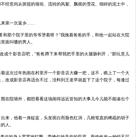
却不经意间从斑驳的墙垣、流转的风絮、飘摇的雪花、细碎的泥土中，
来第一次返乡……
和那个院子里的爷爷犟着呀？”我挽着爸爸的手，和他一起站在大院
着里面叫囔的男人。
成个影音店吧，”爸爸蹲下来帮我把手里的火腿肠剥开，“那玩意儿
这次过年热闹在村里开一个影音店大赚一把，这不，瞧上了一个大
央，改成影音店再适合不过，没料到王老早就盘下了这个院子，每逢过
在院墙外，都想看看这场闹得远近皆知的大事儿今儿能不能凑出个
来，他着一身靛蓝，头发斑白而脸色红润，几根笔直的稀疏的胡子
来的人。
李叔的身上霍霍地打圈，雪峰似地高耸的双眉，更使他有一种锐不可