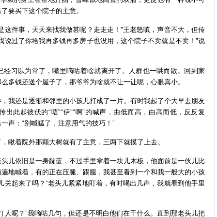
出了要买下这个院子的主意。
这件事，天天来找我做甚呢？走走走！”王老怒嗔，声音不大，但传
我说过了你给我再多钱再多房子也没用，这个院子不卖就是不卖！”说
经习以为常了，嘴里嘀咕着啥就离开了。人群也一哄而散。回到家
那么多钱还送个屋子了，那爷爷为啥就不让一让呢，心眼真小。
我还是逐渐和邻里的小孩儿打成了一片。有时我起了个大早去朋友
出此起彼伏的“唔”“伊”“啊”的喊声，由低而高，由高而低，反反复
一声：“别喊猛了，注意用气的技巧！”
，瞅着院外那颗大树就有了主意，三两下就摸了上去。
儿依旧是一身靛蓝，不过手里拿着一块儿木板，他面前是一伙儿比
遍遍地喊着，有的正在压腿、踢腿，我甚至看到一个和我一般大的小孩
儿关起来了吗？”老头儿紧紧地盯着，有时喝出几声，我就看到他手里
人呢？”我嘀咕几句，但还是不明白他们在干什么。直到那老头儿把