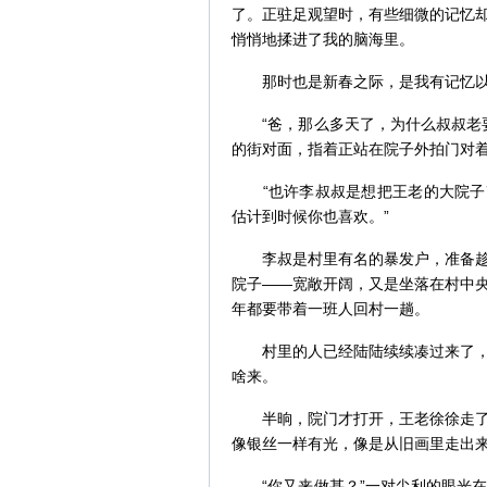
了。正驻足观望时，有些细微的记忆
悄悄地揉进了我的脑海里。
那时也是新春之际，是我有记忆以
“爸，那么多天了，为什么叔叔老要
的街对面，指着正站在院子外拍门对
“也许李叔叔是想把王老的大院子改
估计到时候你也喜欢。”
李叔是村里有名的暴发户，准备趁着
院子——宽敞开阔，又是坐落在村中
年都要带着一班人回村一趟。
村里的人已经陆陆续续凑过来了，围
啥来。
半晌，院门才打开，王老徐徐走了出
像银丝一样有光，像是从旧画里走出
“你又来做甚？”一对尖利的眼光在