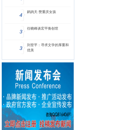
鹧鸪天·赞重庆女孩
4
任晓峰谈宏平衡创世
3
刘登平：寻求文学的厚重和
3
优美