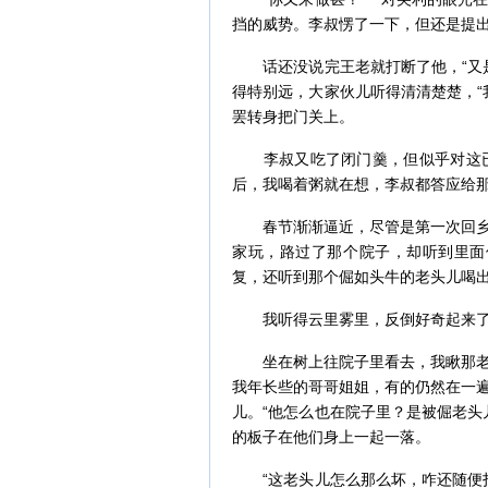
挡的威势。李叔愣了一下，但还是提
话还没说完王老就打断了他，“又是
得特别远，大家伙儿听得清清楚楚，“
罢转身把门关上。
李叔又吃了闭门羹，但似乎对这已
后，我喝着粥就在想，李叔都答应给
春节渐渐逼近，尽管是第一次回乡，
家玩，路过了那个院子，却听到里面传
复，还听到那个倔如头牛的老头儿喝出
我听得云里雾里，反倒好奇起来了
坐在树上往院子里看去，我瞅那老头
我年长些的哥哥姐姐，有的仍然在一
儿。“他怎么也在院子里？是被倔老头
的板子在他们身上一起一落。
“这老头儿怎么那么坏，咋还随便打