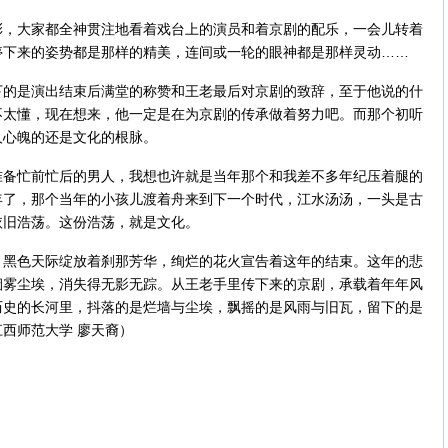
大家都全神贯注地看着戏台上的演员和着京剧的配乐，一会儿转着
停下来的姿势都是那样的精美，连间或一轮的眼神都是那样灵动……
是演出结束后满堂的称赞和王老最后对京剧的致辞，至于他说的什
不太懂，现在想来，他一定是在为京剧的传承做着努力吧。而那个初听
人心魄的还是文化的根脉。
忙前忙后的男人，我想也许就是当年那个和我差不多年纪压着腿的
年了，那个当年的小孩儿渡着舟来到下一个时代，江水汤汤，一头是古
依旧浩荡。这份浩荡，就是文化。
色天际绽放着刹那芳华，绚烂的花火宣告着这年的结束。这年的悲
烟雾尘埃，消失得无影无踪。从王老手里传下来的京剧，承载着年年风
历史的长河里，抖落的是烂墙与尘埃，飘摇的是风雨与旧瓦，留下的是
西师范大学 廖天裔）