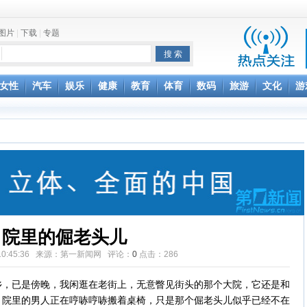
图片
|
下载
|
专题
项家丑
女性
汽车
娱乐
健康
教育
体育
数码
旅游
文化
游
achette所有图书订单
致盲
院里的倔老头儿
22 10:45:36 来源：第一新闻网 评论：
0
点击：
286
已是傍晚，我闲逛在老街上，无意瞥见街头的那个大院，它还是和
，院里的男人正在哼哧哼哧搬着桌椅，只是那个倔老头儿似乎已经不在