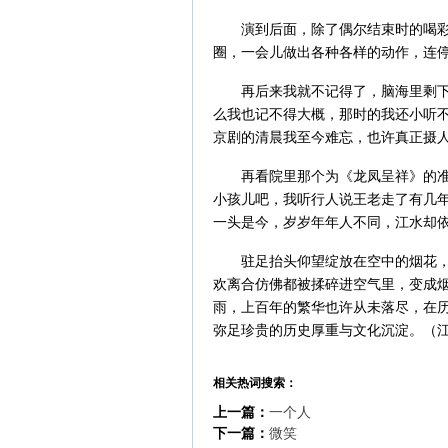
演到后面，除了偶尔结束时的喝彩，
圈，一会儿做出各种各样的动作，连
再后来我就不记得了，脑海里剩下的
么我也记不得大概，那时的我还小听
京剧的清晨我至今难忘，也许真正摄
再看院里那个为《龙凤呈祥》的准备
小孩儿吧，我听行人说王老走了有几
一头是今，岁岁年年人不同，江水却
驻足抬头仰望绽放在空中的烟花，黑
欢离合仿佛都被揉碎进空气里，变成
雨，上百年的繁华也许从未落尽，在
弥足珍贵的历史厚重与文化沉淀。（江
相关热词搜索：
上一篇：
一个人
下一篇：
微笑