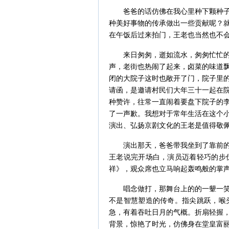
爸爸的话仿佛在我心里种下颗种子，
种美好事物的传承做出一些贡献呢？
在午饭后过来拍门，王老也当然也不
来日匆匆，逝如流水，匆匆忙忙的生
声，老街也热闹了起来，卤菜的味道
闭的大院子这时也敞开了门，院子里
请函，是邀请村民们大年三十一起在
种赞许，往常一直闹着要盘下院子的
了一声歉。我想对于常年生活在这个
演出、弘扬京剧文化的王老是值得敬
演出那天，爸爸带我坐到了靠前的座
王老说完开场白，演员迈着轻巧的步
祥》，观众席也立马响起轰鸣般的掌
唱念做打，那舞台上的的一颦一笑，
不是智慧塑造的传奇。指尖跳跃，喉
急，有着吞吐日月的气概。折扇轻握
背景，惊艳了时光，仿佛身在堂皇富