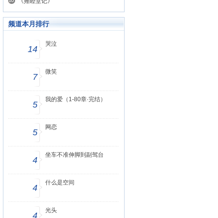
《雍睦堂记》
频道本月排行
哭泣
14
微笑
7
我的爱（1-80章·完结）
5
网恋
5
坐车不准伸脚到副驾台
4
什么是空间
4
光头
4