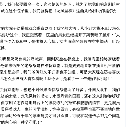
春节，我们都要回乡一次，这么刻苦的练习，就为了把我们的京剧给村
，就在这个院子里，我们就得把《龙凤呈祥》这曲儿给村民们唱好喽！
大院子给搭成戏台唱京剧呀！我恍然大悟，从小到大我还真没怎么
吗要听这个，我正疑惑着，院里的男女已经摆开了架势唱了起来：“人
，唱声传入我耳中，仿佛摄人心魄，女声圆润的歌喉在空中颤动，听起
铿锵。
听见奶奶焦急的呼喊声。回到家坐在餐桌上，我脑海里始终萦绕着
爸爸原来院里的老爷爷是在准备京剧，就是奶奶老喜欢在播音机里放的
“原来是这样，我们爷俩好久不归家也不知道，可是大家现在还会喜欢
剧儿怎么会没有人喜欢看呢！我今天可是看了一上午他们练习呢！”
解京剧呀，爸爸小时候跟着你爷爷也听了好多，外国人眼中，我们
兼济的太极，龙飞凤舞的书法，水墨丹青的国画，还有这京剧咿咿呀呀
。但京剧又怎仅是那舞台上的眼花缭乱的招式和臆想的情节，更是演员
，贯穿着戏人一生的习学演练，惊艳四方，身披重甲也毫不吝啬地向世
们中华历经五千年的厚重肩膀才可以承担，可现在就连传承都是个问题
他内心的一种坚守吧！”