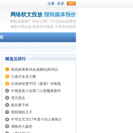
rss
网络软文投放
报纸媒体报价
网络品牌推广
抖音上热门
千元百站全网发
省级日报征稿
媒体宣传报道
文章发表投稿
戏
频道总排行
桃花姬青春诗会成都站|和诗以
江南才女吴兰卿
吕伟涛绘贾平凹《废都》河南嵩
中国宠兽小说掌门人雨魔推新作
雪天思念
跟往事干杯
我和我的儿子
中华文艺2017年度十佳人物简介
湖南诗人扬乫