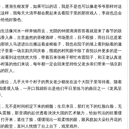
逐渐生根发芽，如果可以的话，我是不是也可以像老爷爷那样对这
就这样，我每天大清早都会爬起来去看院子里的那班戏人，李叔也总会
会给他好脸色。
活像河水一样奔驰而去，光阴的钟摆滴滴答答着就迎来了春节的鼓
飘香入鼻，古意盎然的茶楼酒肆，书场墨庄，目不暇接，而往日总是紧
的那班人马进进出出搬运着桌椅板子，我也在院子的墙上看到贴着的邀
院子里看一场京剧共同庆春，围观的村民眼中除了喜悦以外更多的是一
李叔看到这也恍然大悟，带着百来张椅子帮忙布置院子，和王老认真道
小村落的他们来说，每年都一定会回来坚持给父老乡亲们带来一场京剧
佩的匠人。
位，几乎大半个村子的男女老少都坐在这个大院子里等待着。随着
伐缓缓入场，一开口我就听出是他们平日里练习的曲目之一《龙凤呈
声。
无不是时间积淀下来的精髓；生旦净丑，那灯光下的红脸白脸，无
头震颤，那音调的起伏透着泱泱大国的艺术魅力，恰如书法的轻重缓
，打开来，遮住了脸，缓缓现出一双柔情的眼，眼风犹如大朵牡丹花的
丽的殿堂，直叫人恍惚了台上台下，戏里戏外。