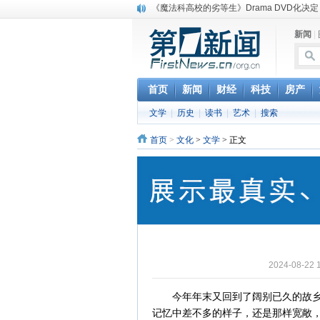
《魔法科高校的劣等生》Drama DVD化决定
电信运营商“血战”校园
新闻
|
消息称刘强东要求京东商城明年扭亏为盈
保健品也能吃出一身病? 康宝莱员工自揭多
煤价"跳水"电企利润"蹦高" 电煤联动亟待完善
苹果公司自建太阳能电厂为数据中心供电
首页
新闻
财经
科技
房产
吃饭、睡觉、黑人人？
文学
|
历史
|
读书
|
艺术
|
搜索
网络电商和传统出版商的角逐：亚马逊停止接受H
英国小猫因长得像希特勒遭袭 被扔垃圾左眼
首页
>
文化
>
文学
> 正文
《中二病也想谈恋爱》女主角特报预告公开
2024-08-
今年年末又回到了阔别已久的故乡，
记忆中差不多的样子，还是那样宽敞