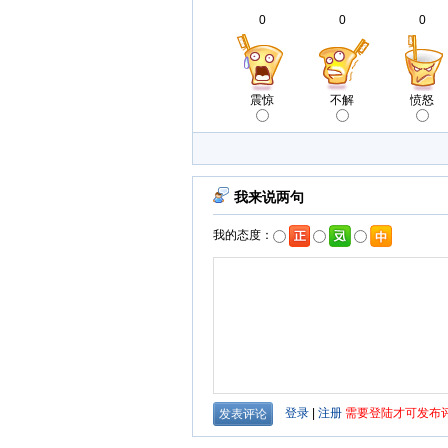
0
0
0
震惊
不解
愤怒