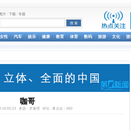
图片
|
下载
|
专题
项家丑
女性
汽车
娱乐
健康
教育
体育
数码
旅游
文化
游
achette所有图书订单
致盲
咖哥
-03 16:05:23 来源：罗秦理 评论：
0
点击：
660