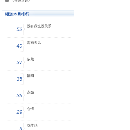
《雍睦堂记》
频道本月排行
没有我也没关系
52
海雨天风
40
依然
37
翻阅
35
点缀
35
心情
29
吃炸鸡
9