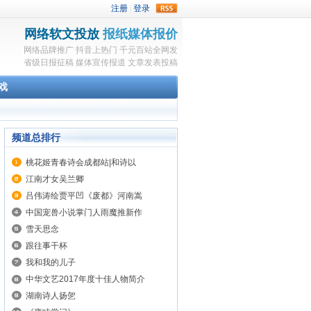
rss
网络软文投放
报纸媒体报价
网络品牌推广
抖音上热门
千元百站全网发
省级日报征稿
媒体宣传报道
文章发表投稿
戏
频道总排行
桃花姬青春诗会成都站|和诗以
江南才女吴兰卿
吕伟涛绘贾平凹《废都》河南嵩
中国宠兽小说掌门人雨魔推新作
雪天思念
跟往事干杯
我和我的儿子
中华文艺2017年度十佳人物简介
湖南诗人扬乫