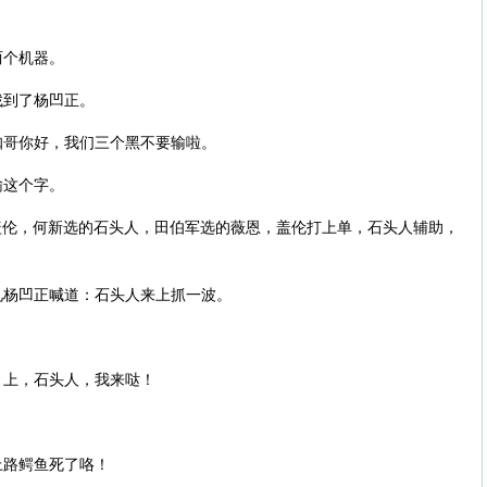
两个机器。
找到了杨凹正。
咖哥你好，我们三个黑不要输啦。
输这个字。
盖伦，何新选的石头人，田伯军选的薇恩，盖伦打上单，石头人辅助，
见杨凹正喊道：石头人来上抓一波。
，上，石头人，我来哒！
。
上路鳄鱼死了咯！