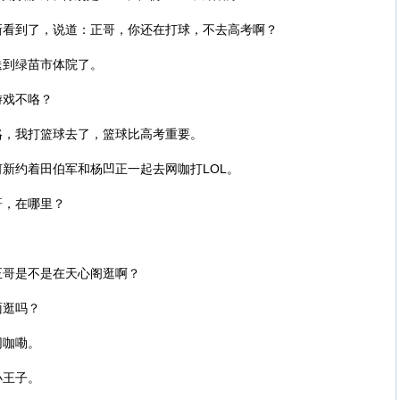
新看到了，说道：正哥，你还在打球，不去高考啊？
送到绿苗市体院了。
游戏不咯？
咯，我打篮球去了，篮球比高考重要。
新约着田伯军和杨凹正一起去网咖打LOL。
哥，在哪里？
正哥是不是在天心阁逛啊？
面逛吗？
网咖嘞。
小王子。