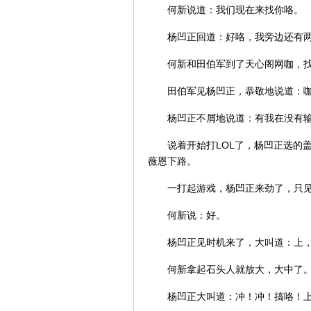
何新说道：我们现在来找你咯。
杨凹正回道：好咯，我旁边还有
何新和田伯军到了天心阁网咖，
田伯军见杨凹正，恭敬地说道：
杨凹正不屑地说道：有我在没有
说着开始打LOL了，杨凹正选的
薇恩下路。
一打起游戏，杨凹正来劲了，只
何新说：好。
杨凹正见时机来了，大叫道：上
何新拿起石头人就放大，大中了
杨凹正大叫道：冲！冲！搞咯！