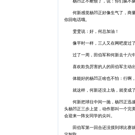
杨凹正不耐烦了，说：你们腻不
何新感觉杨凹正好像生气了，商
你回电话哦。
雯雯说：好，何总加油！
像平时一样，三人又在网吧度过
过了一周，田伯军和何新去十六
喜欢欺负厉害的人的田伯军主动
体能好的杨凹正啥也不怕：行啊
就这样，何新还没上场，就变成
何新把球往中间一抛，杨凹正迅
头杨凹正三步上篮，动作那叫一个完
会迎来一阵女同学的尖叫。
田伯军第一回合还没摸到球比赛
定智取。