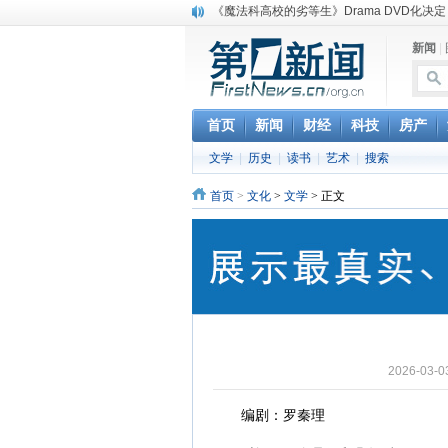
《魔法科高校的劣等生》Drama DVD化决定
电信运营商“血战”校园
新闻
|
消息称刘强东要求京东商城明年扭亏为盈
保健品也能吃出一身病? 康宝莱员工自揭多
煤价"跳水"电企利润"蹦高" 电煤联动亟待完善
苹果公司自建太阳能电厂为数据中心供电
首页
新闻
财经
科技
房产
吃饭、睡觉、黑人人？
文学
|
历史
|
读书
|
艺术
|
搜索
网络电商和传统出版商的角逐：亚马逊停止接受H
英国小猫因长得像希特勒遭袭 被扔垃圾左眼
首页
>
文化
>
文学
> 正文
《中二病也想谈恋爱》女主角特报预告公开
2026-03
编剧：罗秦理