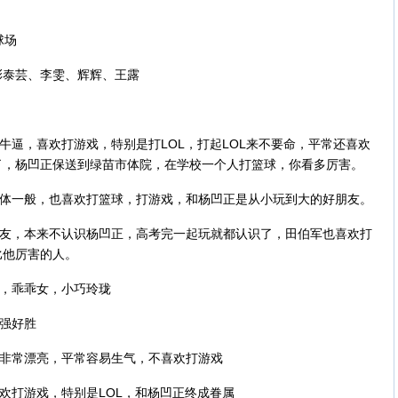
球场
彭泰芸、李雯、辉辉、王露
体牛逼，喜欢打游戏，特别是打LOL，打起LOL来不要命，平常还喜欢
了，杨凹正保送到绿苗市体院，在学校一个人打篮球，你看多厉害。
身体一般，也喜欢打篮球，打游戏，和杨凹正是从小玩到大的好朋友。
朋友，本来不认识杨凹正，高考完一起玩就都认识了，田伯军也喜欢打
比他厉害的人。
友，乖乖女，小巧玲珑
要强好胜
，非常漂亮，平常容易生气，不喜欢打游戏
喜欢打游戏，特别是LOL，和杨凹正终成眷属