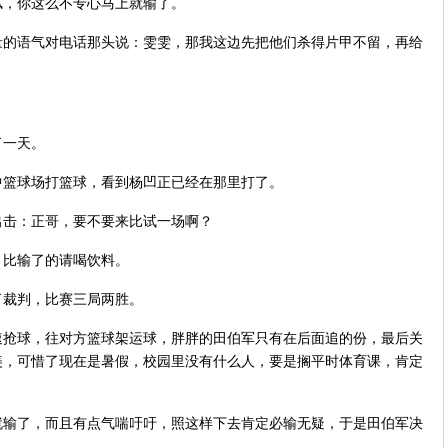
腻，你这么不专心马上就输了。
量的语气对电话那头说：雯雯，那我这边先把他们杀得片甲不留，再给
了一天。
中篮球场打篮球，看到杨凹正已经在那里打了。
出击：正哥，要不要来比试一场啊？
，比输了的请喝饮料。
了裁判，比赛三局两胜。
速抢球，往对方篮球架运球，胖胖的田伯军只有在后面追的份，最后关
美，可惜了现在是暑假，校园里没有什么人，要是搁平时体育课，肯定
就输了，而且有点气喘吁吁，照这样下去肯定必输无疑，于是田伯军决