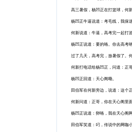
高三暑假，杨凹正在打篮球，何
杨凹正牛逼说道：考毛线，我保
何新说道：牛逼，高考完一起打
杨凹正说道：要的咯。你去高考
过了几天，高考完，放暑假了。何
何新打电话给杨凹正，问道：正
杨凹正回道：天心阁嘞。
田伯军在何新旁边，说道：这个
何新问道：正哥，你在天心阁里
杨凹正说道：卵咯，我在天心阁
田伯军笑道：叼，传说中的网咖