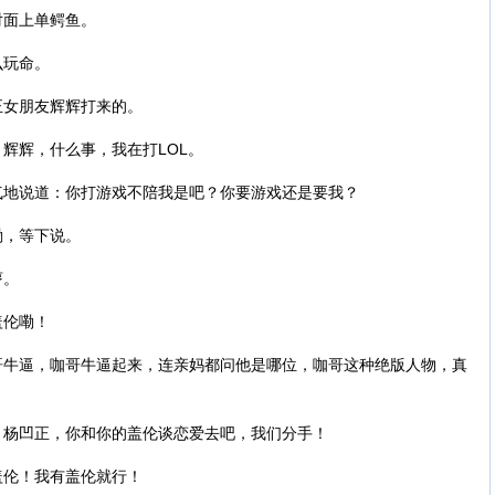
对面上单鳄鱼。
么玩命。
正女朋友辉辉打来的。
辉辉，什么事，我在打LOL。
气地说道：你打游戏不陪我是吧？你要游戏还是要我？
嘞，等下说。
哼。
盖伦嘞！
哥牛逼，咖哥牛逼起来，连亲妈都问他是哪位，咖哥这种绝版人物，真
：杨凹正，你和你的盖伦谈恋爱去吧，我们分手！
盖伦！我有盖伦就行！