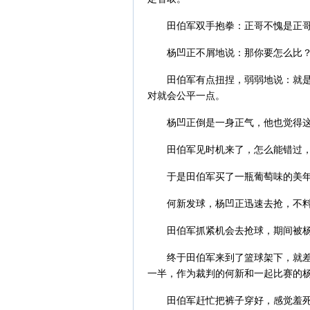
田伯军双手抱拳：正哥不愧是正
杨凹正不屑地说：那你要怎么比
田伯军有点扭捏，弱弱地说：就
对就会公平一点。
杨凹正倒是一身正气，他也觉得
田伯军见时机来了，怎么能错过
于是田伯军买了一瓶葡萄味的美
何新发球，杨凹正迅速去抢，不
田伯军抓紧机会去抢球，期间被
终于田伯军来到了篮球架下，就
一半，作为裁判的何新和一起比赛的
田伯军赶忙把裤子穿好，感觉羞