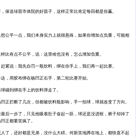
哥，保送绿苗市体院的好苗子，这样正常比肯定每回都是你赢。
？
是想公平一点，我们本身实力上就很悬殊，如果你增加点负重，可能相
这样比有点不公平，说：这里啥也没有，怎么增加负重。
，赶紧说：我先自罚一瓶饮料，绑在你手上，我们再一起比赛。
年达，用胶布绑在杨凹正右手，第二轮比赛开始。
料球碰到绑在手上的饮料弹走了。
杨凹正拦断了几次，但都被饮料瓶影响，手一拍球，球就改变了方向。
差最后一步了，只见他吸着肚子奋起一跃，球还是没进框，裤子却掉了
杨凹正都要笑疯了。
死人了，还好都是兄弟，没什么大碍。何新笑地蹲在地上，都快直不起