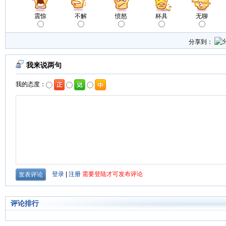
震惊
不解
愤怒
杯具
无聊
分享到：
评论排行