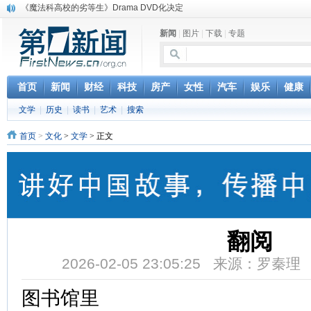
《魔法科高校的劣等生》Drama DVD化决定
电信运营商“血战”校园
新闻
|
图片
|
下载
|
专题
消息称刘强东要求京东商城明年扭亏为盈
保健品也能吃出一身病? 康宝莱员工自揭多项家丑
煤价"跳水"电企利润"蹦高" 电煤联动亟待完善
苹果公司自建太阳能电厂为数据中心供电
首页
新闻
财经
科技
房产
女性
汽车
娱乐
健康
吃饭、睡觉、黑人人？
文学
|
历史
|
读书
|
艺术
|
搜索
网络电商和传统出版商的角逐：亚马逊停止接受Hachette所有图书订单
英国小猫因长得像希特勒遭袭 被扔垃圾左眼致盲
首页
>
文化
>
文学
> 正文
《中二病也想谈恋爱》女主角特报预告公开
翻阅
2026-02-05 23:05:25 来源：罗秦
图书馆里