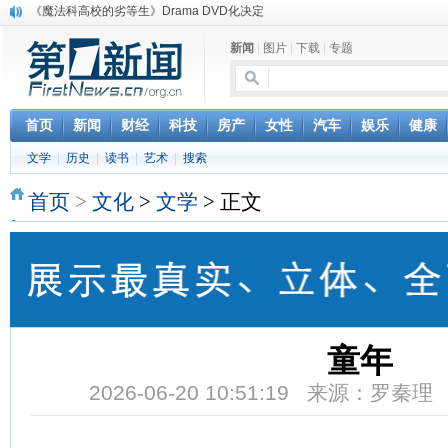
《魔法科高校的劣等生》Drama DVD化决定
电信运营商“血战”校园
新闻
|
图片
|
下载
|
专题
消息称刘强东要求京东商城明年扭亏为盈
保健品也能吃出一身病? 康宝莱员工自揭多项家丑
煤价"跳水"电企利润"蹦高" 电煤联动亟待完善
苹果公司自建太阳能电厂为数据中心供电
首页
新闻
财经
科技
房产
女性
汽车
娱乐
健康
吃饭、睡觉、黑人人？
文学
|
历史
|
读书
|
艺术
|
搜索
网络电商和传统出版商的角逐：亚马逊停止接受Hachette所有图书订单
英国小猫因长得像希特勒遭袭 被扔垃圾左眼致盲
首页
>
文化
>
文学
> 正文
《中二病也想谈恋爱》女主角特报预告公开
童年
2026-06-20 10:51:19 来源：罗秦