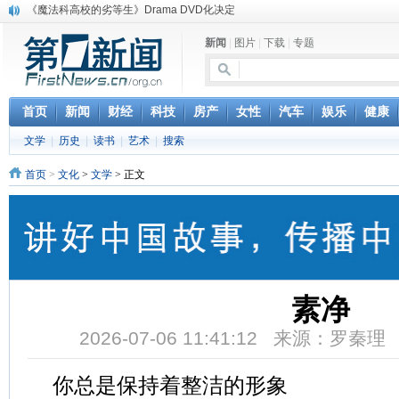
《魔法科高校的劣等生》Drama DVD化决定
电信运营商“血战”校园
新闻
|
图片
|
下载
|
专题
消息称刘强东要求京东商城明年扭亏为盈
保健品也能吃出一身病? 康宝莱员工自揭多项家丑
煤价"跳水"电企利润"蹦高" 电煤联动亟待完善
苹果公司自建太阳能电厂为数据中心供电
首页
新闻
财经
科技
房产
女性
汽车
娱乐
健康
吃饭、睡觉、黑人人？
文学
|
历史
|
读书
|
艺术
|
搜索
网络电商和传统出版商的角逐：亚马逊停止接受Hachette所有图书订单
英国小猫因长得像希特勒遭袭 被扔垃圾左眼致盲
首页
>
文化
>
文学
> 正文
《中二病也想谈恋爱》女主角特报预告公开
素净
2026-07-06 11:41:12 来源：罗秦
你总是保持着整洁的形象