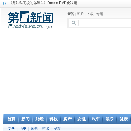
电信运营商“血战”校园
消息称刘强东要求京东商城明年扭亏为盈
新闻
|
图片
|
下载
|
专题
保健品也能吃出一身病? 康宝莱员工自揭多项家丑
煤价"跳水"电企利润"蹦高" 电煤联动亟待完善
苹果公司自建太阳能电厂为数据中心供电
吃饭、睡觉、黑人人？
网络电商和传统出版商的角逐：亚马逊停止接受Hachette所有图书订单
英国小猫因长得像希特勒遭袭 被扔垃圾左眼致盲
《中二病也想谈恋爱》女主角特报预告公开
《魔法科高校的劣等生》Drama DVD化决定
首页
新闻
财经
科技
房产
女性
汽车
娱乐
健康
文学
|
历史
|
读书
|
艺术
|
搜索