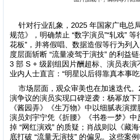
针对行业乱象，2025 年国家广电
规范》，明确禁止 “数字演员”“轧戏” 
花板”，并将假唱、数据造假等行为列
度层面斩断 “流量凌驾于演技” 的利益
3 部 S + 级剧组因片酬超标、演员
业内人士直言：“明星以后得靠真本事吃
市场层面，观众审美也在加速迭代。2
演争议的演员实现口碑逆袭：杨幂放下
《酱园弄》《生万物》中以细腻表演摆脱 
演员刘宇宁凭《折腰》《书卷一梦》中
掉 “网红演戏” 的质疑；肖战则以《藏
底打破 “流量无演技” 的偏见。这些案例