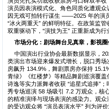
演员凭扎实功底收获票房与口碑双丰收
演员因表演模式化、角色同质化遭观众
因无戏可拍转行谋生 ——2025 年的
“冰火两重天” 的鲜明特征。在政策监
双重驱动下，“演技为王” 正重新成为
市场分化：剧场舞台见真章，影视圈
中国演出行业协会最新数据显示，20
类演出市场迎来爆发式增长，脱口秀场次同
房飙升 134.9%，舞剧票房亦保持 15
青绿》《红楼梦》等精品舞剧巡演覆盖
诗逸等实力派舞者收获 “追星式追捧”
秀专场巡演 58 场吸引 7.2 万观众
的精准演绎与现场表演的感染力。观众满
的受访观众将 “演员表演水平” 列为评