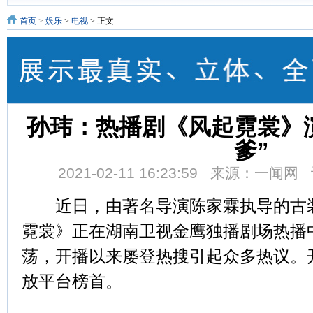
首页
>
娱乐
>
电视
> 正文
孙玮：热播剧《风起霓裳》
爹”
2021-02-11 16:23:59 来源：一闻
近日，由著名导演陈家霖执导的古装
霓裳》正在湖南卫视金鹰独播剧场热播
荡，开播以来屡登热搜引起众多热议。
放平台榜首。