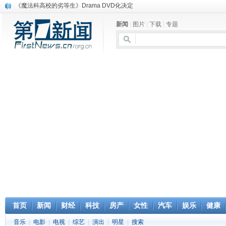
《魔法科高校的劣等生》Drama DVD化决定
电信运营商“血战”校园
新闻
|
图片
|
下载
|
专题
消息称刘强东要求京东商城明年扭亏为盈
保健品也能吃出一身病? 康宝莱员工自揭多项家丑
煤价"跳水"电企利润"蹦高" 电煤联动亟待完善
苹果公司自建太阳能电厂为数据中心供电
吃饭、睡觉、黑人人？
网络电商和传统出版商的角逐：亚马逊停止接受Hachette所有图书订单
英国小猫因长得像希特勒遭袭 被扔垃圾左眼致盲
《中二病也想谈恋爱》女主角特报预告公开
首页
新闻
财经
科技
房产
女性
汽车
娱乐
健康
音乐
|
电影
|
电视
|
综艺
|
演出
|
明星
|
搜索