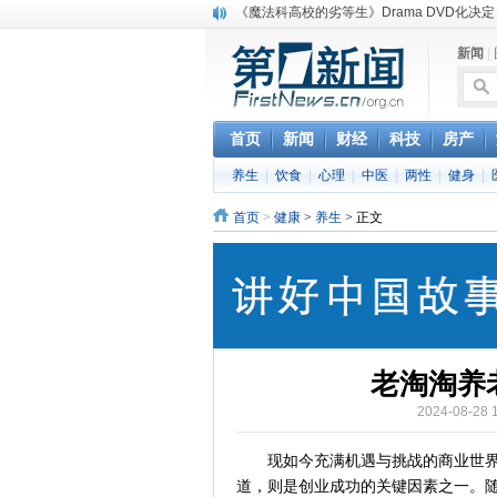
电信运营商“血战”校园
消息称刘强东要求京东商城明年扭亏为盈
新闻
|
保健品也能吃出一身病? 康宝莱员工自揭多
煤价"跳水"电企利润"蹦高" 电煤联动亟待完善
苹果公司自建太阳能电厂为数据中心供电
首页
新闻
财经
科技
房产
吃饭、睡觉、黑人人？
网络电商和传统出版商的角逐：亚马逊停止接受H
养生
|
饮食
|
心理
|
中医
|
两性
|
健身
|
英国小猫因长得像希特勒遭袭 被扔垃圾左眼
《中二病也想谈恋爱》女主角特报预告公开
首页
>
健康
>
养生
> 正文
老淘淘养
2024-08-
现如今充满机遇与挑战的商业世界中
道，则是创业成功的关键因素之一。