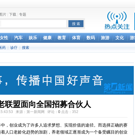
图片
|
下载
|
专题
项家丑
女性
汽车
娱乐
健康
教育
体育
数码
旅游
文化
游
achette所有图书订单
医药
|
诊疗
|
搜索
致盲
老联盟面向全国招募合伙人
28 15:43:53 来源：第一新闻网 评论：
0
点击：
352
，创业成为了许多人追求梦想、实现价值的途径。而选择正确的赛
随着人口老龄化趋势的加剧，养老领域正逐渐成为一个备受瞩目的创业