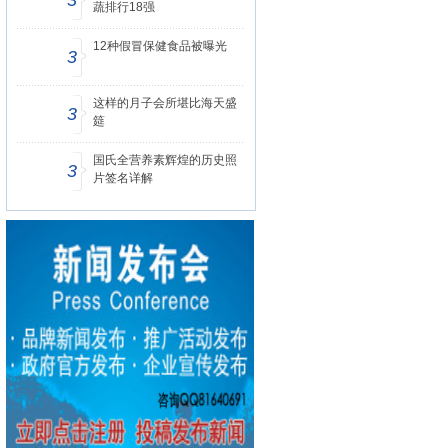
3
蔬排行18强
12种假冒保健食品被曝光
3
这样的月子会所堪比海天盛
3
筵
国氏全营养素辉煌的历史照
3
片签名详解