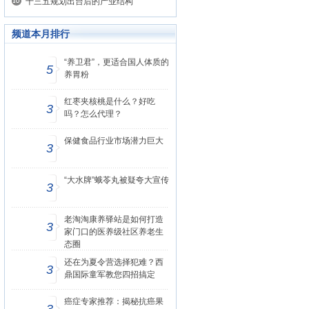
十三五规划出台后的产业结构
频道本月排行
“养卫君”，更适合国人体质的
5
养胃粉
红枣夹核桃是什么？好吃
3
吗？怎么代理？
保健食品行业市场潜力巨大
3
“大水牌”蛾苓丸被疑夸大宣传
3
老淘淘康养驿站是如何打造
3
家门口的医养级社区养老生
态圈
还在为夏令营选择犯难？西
3
鼎国际童军教您四招搞定
癌症专家推荐：揭秘抗癌果