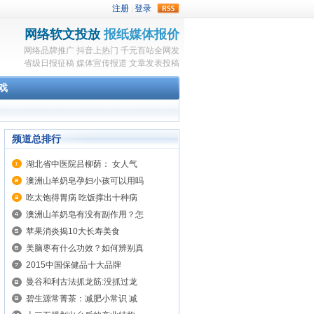
rss
网络软文投放
报纸媒体报价
网络品牌推广
抖音上热门
千元百站全网发
省级日报征稿
媒体宣传报道
文章发表投稿
戏
频道总排行
湖北省中医院吕柳荫： 女人气
澳洲山羊奶皂孕妇小孩可以用吗
吃太饱得胃病 吃饭撑出十种病
澳洲山羊奶皂有没有副作用？怎
苹果消炎揭10大长寿美食
美脑枣有什么功效？如何辨别真
2015中国保健品十大品牌
曼谷和利古法抓龙筋:没抓过龙
碧生源常菁茶：减肥小常识 减