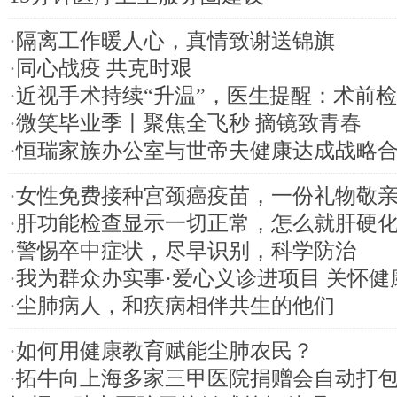
·
隔离工作暖人心，真情致谢送锦旗
·
同心战疫 共克时艰
·
近视手术持续“升温”，医生提醒：术前
·
微笑毕业季丨聚焦全飞秒 摘镜致青春
·
恒瑞家族办公室与世帝夫健康达成战略
·
女性免费接种宫颈癌疫苗，一份礼物敬
·
肝功能检查显示一切正常，怎么就肝硬
·
警惕卒中症状，尽早识别，科学防治
·
我为群众办实事·爱心义诊进项目 关怀健
·
尘肺病人，和疾病相伴共生的他们
·
如何用健康教育赋能尘肺农民？
·
拓牛向上海多家三甲医院捐赠会自动打