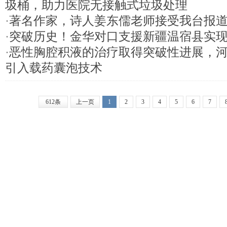
圾桶，助力医院无接触式垃圾处理
·
著名作家，诗人姜东儒老师接受我台报
·
突破历史！金华对口支援新疆温宿县实
·
恶性胸腔积液的治疗取得突破性进展，
引入载药囊泡技术
612条
上一页
1
2
3
4
5
6
7