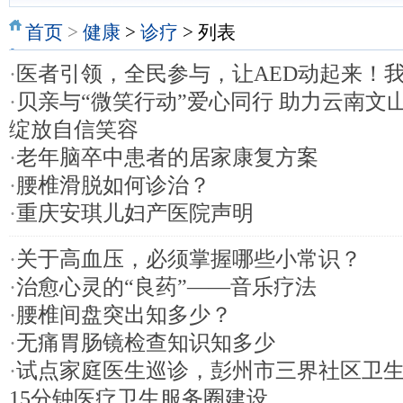
首页
>
健康
>
诊疗
> 列表
·
医者引领，全民参与，让AED动起来！
·
贝亲与“微笑行动”爱心同行 助力云南文
绽放自信笑容
·
老年脑卒中患者的居家康复方案
·
腰椎滑脱如何诊治？
·
重庆安琪儿妇产医院声明
·
关于高血压，必须掌握哪些小常识？
·
治愈心灵的“良药”——音乐疗法
·
腰椎间盘突出知多少？
·
无痛胃肠镜检查知识知多少
·
试点家庭医生巡诊，彭州市三界社区卫
15分钟医疗卫生服务圈建设