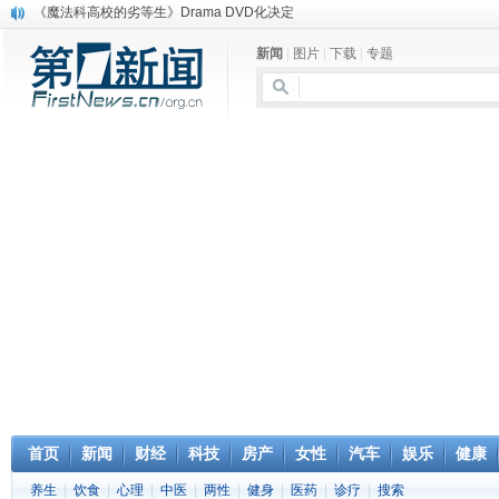
《魔法科高校的劣等生》Drama DVD化决定
电信运营商“血战”校园
新闻
|
图片
|
下载
|
专题
消息称刘强东要求京东商城明年扭亏为盈
保健品也能吃出一身病? 康宝莱员工自揭多项家丑
煤价"跳水"电企利润"蹦高" 电煤联动亟待完善
苹果公司自建太阳能电厂为数据中心供电
吃饭、睡觉、黑人人？
网络电商和传统出版商的角逐：亚马逊停止接受Hachette所有图书订单
英国小猫因长得像希特勒遭袭 被扔垃圾左眼致盲
《中二病也想谈恋爱》女主角特报预告公开
首页
新闻
财经
科技
房产
女性
汽车
娱乐
健康
养生
|
饮食
|
心理
|
中医
|
两性
|
健身
|
医药
|
诊疗
|
搜索