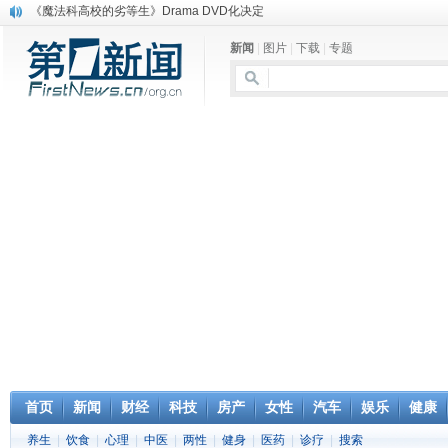
电信运营商“血战”校园
消息称刘强东要求京东商城明年扭亏为盈
新闻
|
图片
|
下载
|
专题
保健品也能吃出一身病? 康宝莱员工自揭多项家丑
煤价"跳水"电企利润"蹦高" 电煤联动亟待完善
苹果公司自建太阳能电厂为数据中心供电
吃饭、睡觉、黑人人？
网络电商和传统出版商的角逐：亚马逊停止接受Hachette所有图书订单
英国小猫因长得像希特勒遭袭 被扔垃圾左眼致盲
《中二病也想谈恋爱》女主角特报预告公开
《魔法科高校的劣等生》Drama DVD化决定
首页
新闻
财经
科技
房产
女性
汽车
娱乐
健康
养生
|
饮食
|
心理
|
中医
|
两性
|
健身
|
医药
|
诊疗
|
搜索