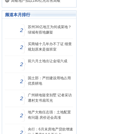
高银地产拟以180亿元出售高银
频道本月排行
苏州36亿地王为何成菜地？
2
绿城有捂地嫌疑
买商铺十几年办不了证 细查
2
规划原来是值班室
前六月土地出让金缩六成
2
国土部：严控建设用地占用
2
优质耕地
广州耕地疑变别墅 记者采访
2
遭村支书扇耳光
地产大炮任志强：土地配置
2
有问题 房价还会高涨
央行：6月末房地产贷款增速
2