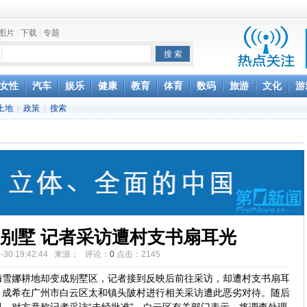
图片
|
下载
|
专题
项家丑
女性
汽车
娱乐
健康
教育
体育
数码
旅游
文化
游
achette所有图书订单
土地
|
政策
|
搜索
致盲
别墅 记者采访遭村支书扇耳光
5-30 19:42:44 来源：
评论：
0
点击：
2145
娜耕地却变成别墅区，记者接到反映后前往采访，却遭村支书扇耳
、成希在广州市白云区太和镇头陂村进行相关采访遭此恶劣对待。随后