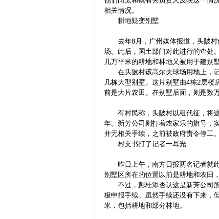
他们向太和镇有关负责人反映这一情况
相关情况。
耕地疑变别墅
去年8月，广州媒体报道，头陂村位
场。此后，国土部门对此进行的查处
几万平米的耕地和林地又被用于建别
在头陂村该高尔夫球场用地上，记者
几栋大型别墅。这片别墅由4栋2层楼
前是大片农田。在别墅后面，则是数
有村民称，头陂村以租代征，将这里
年。新芳公司则打着农家乐的旗号，
并无相关手续，之前被政府责令停工
村支书打了记者一耳光
昨日上午，南方日报两名记者就此采
别墅区所在的位置以前是耕地和农田
不过，彭桂添否认这是新芳公司所为
极申报手续。虽然手续还没有下来，
米，包括耕地和部分林地。