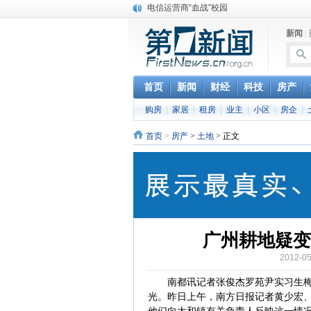
电信运营商“血战”校园
消息称刘强东要求京东商城明年扭亏为盈
新闻
|
保健品也能吃出一身病? 康宝莱员工自揭多
煤价"跳水"电企利润"蹦高" 电煤联动亟待完善
苹果公司自建太阳能电厂为数据中心供电
吃饭、睡觉、黑人人？
首页
新闻
财经
科技
房产
网络电商和传统出版商的角逐：亚马逊停止接受H
购房
|
家居
|
租房
|
业主
|
小区
|
房企
|
英国小猫因长得像希特勒遭袭 被扔垃圾左眼
《中二病也想谈恋爱》女主角特报预告公开
首页
>
房产
>
土地
> 正文
《魔法科高校的劣等生》Drama DVD化决定
广州耕地疑变
2012-0
南都讯记者张俊杰罗苑尹实习生梅雪
光。昨日上午，南方日报记者黄少宏