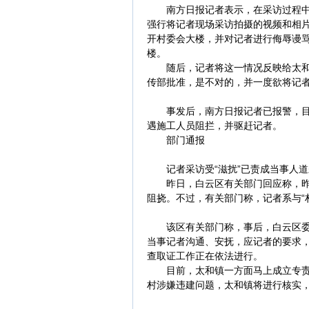
南方日报记者表示，在采访过程中，
强行将记者现场采访拍摄的视频和相
开村委会大楼，并对记者进行侮辱谩
楼。
随后，记者将这一情况反映给太和镇
传部批准，是不对的，并一度欲将记
事发后，南方日报记者已报警，目前
遇施工人员阻拦，并驱赶记者。
部门通报
记者采访受“滋扰”已责成当事人道
昨日，白云区有关部门回应称，昨日
阻挠。不过，有关部门称，记者系与“村
该区有关部门称，事后，白云区委、
当事记者沟通、安抚，应记者的要求
查取证工作正在依法进行。
目前，太和镇一方面马上成立专责小
村涉嫌违建问题，太和镇将进行核实