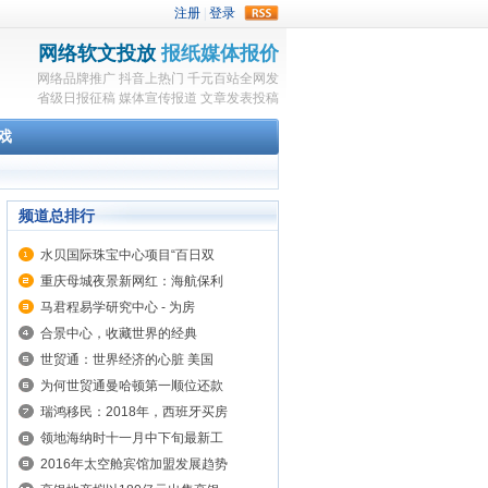
rss
网络软文投放
报纸媒体报价
网络品牌推广
抖音上热门
千元百站全网发
省级日报征稿
媒体宣传报道
文章发表投稿
戏
频道总排行
水贝国际珠宝中心项目“百日双
重庆母城夜景新网红：海航保利
马君程易学研究中心 - 为房
合景中心，收藏世界的经典
世贸通：世界经济的心脏 美国
为何世贸通曼哈顿第一顺位还款
瑞鸿移民：2018年，西班牙买房
领地海纳时十一月中下旬最新工
2016年太空舱宾馆加盟发展趋势