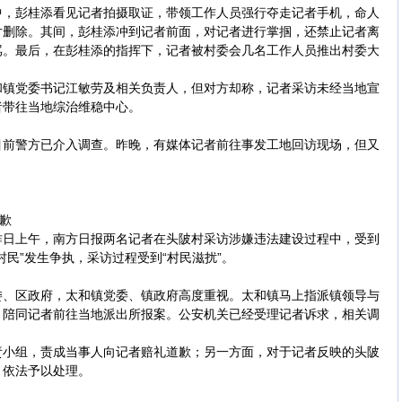
彭桂添看见记者拍摄取证，带领工作人员强行夺走记者手机，命人
片删除。其间，彭桂添冲到记者前面，对记者进行掌掴，还禁止记者离
骂。最后，在彭桂添的指挥下，记者被村委会几名工作人员推出村委大
党委书记江敏劳及相关负责人，但对方却称，记者采访未经当地宣
者带往当地综治维稳中心。
警方已介入调查。昨晚，有媒体记者前往事发工地回访现场，但又
歉
上午，南方日报两名记者在头陂村采访涉嫌违法建设过程中，受到
民”发生争执，采访过程受到“村民滋扰”。
区政府，太和镇党委、镇政府高度重视。太和镇马上指派镇领导与
，陪同记者前往当地派出所报案。公安机关已经受理记者诉求，相关调
组，责成当事人向记者赔礼道歉；另一方面，对于记者反映的头陂
，依法予以处理。