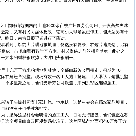
，对方竟称记者采访“未经批准”。白云区有关部门表示，将调查处理
于帽峰山范围内的山地3000余亩被广州新芳公司用于开发高尔夫球
。近期，又有村民向媒体反映，该高尔夫球场虽已停工，但周边另有十
墅。昨日，南方日报记者进行了采访。
看到，以前大片耕地被填埋，仍然没有复绿。在这片地周边，另有
房组成，占地面积有数千平方米。村民提供之前的相片显示，此处之
万平方米的树林被砍掉，大片山头被削平。
十几万平方米的耕地和林地，全部由新芳公司租走，租期为40
实际在建违章别墅。现场有数十名工人施工抢建。工人承认，这批别墅
。一个多星期之前，他们受新芳公司派遣，来到别墅区继续施工。
访了头陂村党支书彭桂添。他承认，这是村委会在搞农家乐项目，
，目前没有任何手续和批文。
，坚称这是村委会聘请的施工工人，目前先行建设，他们也正在积
但是这个项目由白云区规划局批准了。这片区域占地面积有8万多平方