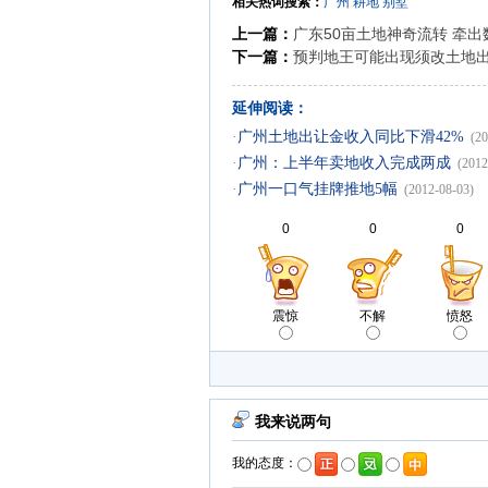
相关热词搜索：
广州
耕地
别墅
上一篇：
广东50亩土地神奇流转 牵
下一篇：
预判地王可能出现须改土地
延伸阅读：
·
广州土地出让金收入同比下滑42%
(20
·
广州：上半年卖地收入完成两成
(2012
·
广州一口气挂牌推地5幅
(2012-08-03)
0
0
0
震惊
不解
愤怒