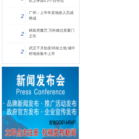
比上季高0.2个百分点
广州：上半年卖地收入完成
2
两成
精装房魔咒 万科难过质量门
2
之坎
武汉下月拍卖36块土地 城中
2
村地块集中上市