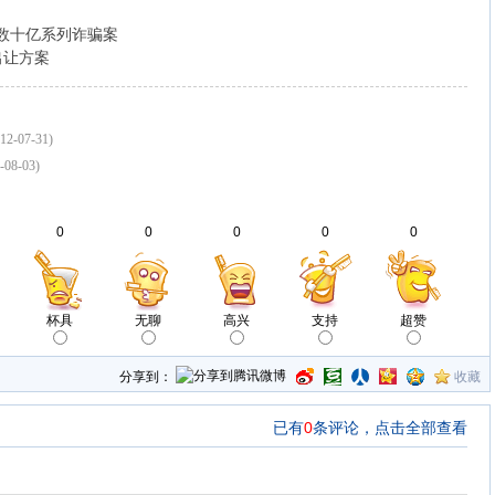
出数十亿系列诈骗案
出让方案
12-07-31)
-08-03)
0
0
0
0
0
杯具
无聊
高兴
支持
超赞
分享到：
收藏