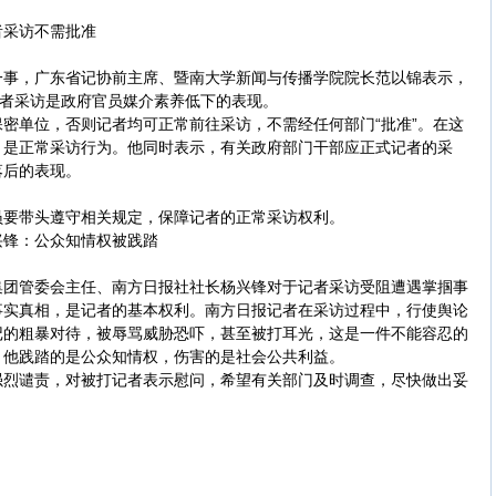
采访不需批准
，广东省记协前主席、暨南大学新闻与传播学院院长范以锦表示，
记者采访是政府官员媒介素养低下的表现。
单位，否则记者均可正常前往采访，不需经任何部门“批准”。在这
，是正常采访行为。他同时表示，有关政府部门干部应正式记者的采
落后的表现。
要带头遵守相关规定，保障记者的正常采访权利。
锋：公众知情权被践踏
管委会主任、南方日报社社长杨兴锋对于记者采访受阻遭遇掌掴事
事实真相，是记者的基本权利。南方日报记者在采访过程中，行使舆论
记的粗暴对待，被辱骂威胁恐吓，甚至被打耳光，这是一件不能容忍的
。他践踏的是公众知情权，伤害的是社会公共利益。
谴责，对被打记者表示慰问，希望有关部门及时调查，尽快做出妥