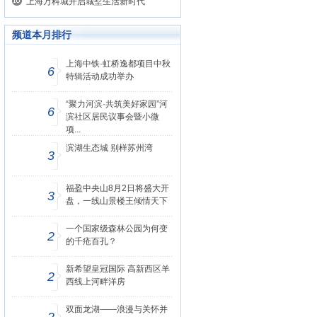
上海万科城开启城墅生活新时代
频道本月排行
上海中铁·虹桥逸都项目中秋
6
特辑活动成功举办
“聚力河滨·共筑美好家园”河
6
滨社区居民议事会暨小微
项...
滨湖生态城 别样苏州湾
3
福盈中央山8月2日将盛大开
3
盘，一线山景楼王倾情天下
一个国家级森林公园为何变
2
的千疮百孔？
新希望皇冠国际 高新西区羊
2
西线上河畔洋房
双面龙湖——浪漫与关怀并