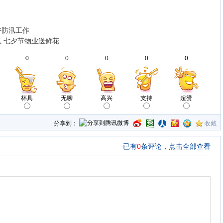
好防汛工作
 七夕节物业送鲜花
0
0
0
0
0
杯具
无聊
高兴
支持
超赞
分享到：
收藏