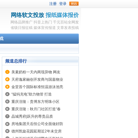
rss
网络软文投放
报纸媒体报价
网络品牌推广
抖音上热门
千元百站全网发
省级日报征稿
媒体宣传报道
文章发表投稿
戏
频道总排行
美素奶粉一天内两现异物 网友
天府逸家融创开发商与国嘉物业
金堂首个国际标准恒温游泳池亮
“猛犸充电”助力物管 打造
重庆涪陵：贵博东方明珠小区
重庆涪陵：秋月门社区打造“春
晶城秀府|跃升的尊贵品质
房地集团天岳恒公司全面做好防
德州凯旋花园延期近2年未交房