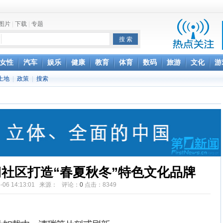
图片
|
下载
|
专题
项家丑
女性
汽车
娱乐
健康
教育
体育
数码
旅游
文化
游
土地
|
政策
|
搜索
achette所有图书订单
致盲
社区打造“春夏秋冬”特色文化品牌
08-06 14:13:01 来源： 评论：
0
点击：
8349