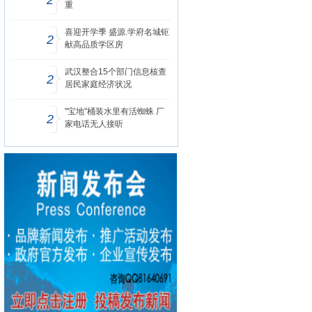
2
重
喜迎开学季 盛源.学府名城钜
2
献高品质学区房
武汉整合15个部门信息核查
2
居民家庭经济状况
"宝地"桶装水里有活蜘蛛 厂
2
家电话无人接听