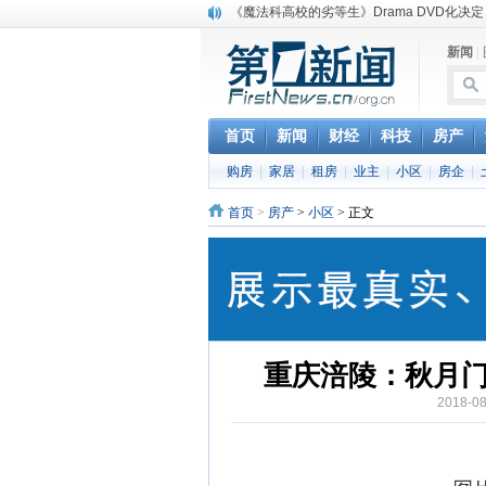
《魔法科高校的劣等生》Drama DVD化决定
电信运营商“血战”校园
新闻
|
消息称刘强东要求京东商城明年扭亏为盈
保健品也能吃出一身病? 康宝莱员工自揭多
煤价"跳水"电企利润"蹦高" 电煤联动亟待完善
苹果公司自建太阳能电厂为数据中心供电
首页
新闻
财经
科技
房产
吃饭、睡觉、黑人人？
购房
|
家居
|
租房
|
业主
|
小区
|
房企
|
网络电商和传统出版商的角逐：亚马逊停止接受H
英国小猫因长得像希特勒遭袭 被扔垃圾左眼
首页
>
房产
>
小区
> 正文
《中二病也想谈恋爱》女主角特报预告公开
重庆涪陵：秋月门
2018-