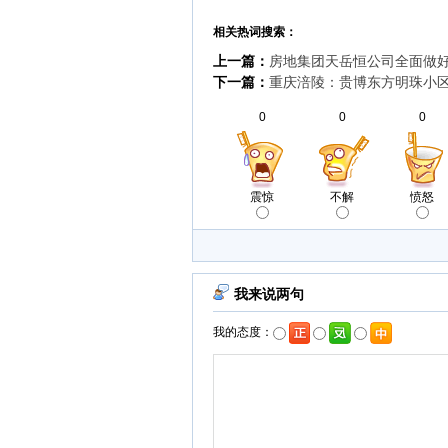
相关热词搜索：
上一篇：
房地集团天岳恒公司全面做
下一篇：
重庆涪陵：贵博东方明珠小区
0
0
0
震惊
不解
愤怒