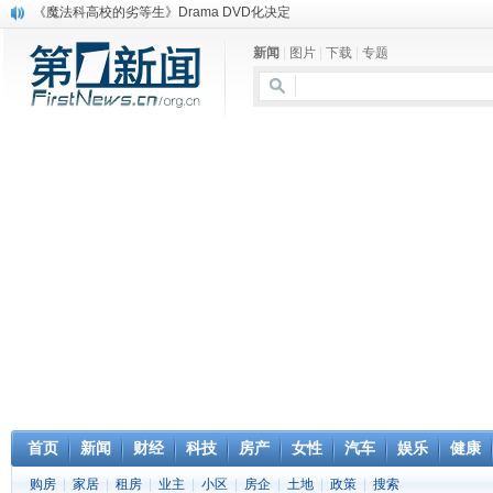
《魔法科高校的劣等生》Drama DVD化决定
电信运营商“血战”校园
新闻
|
图片
|
下载
|
专题
消息称刘强东要求京东商城明年扭亏为盈
保健品也能吃出一身病? 康宝莱员工自揭多项家丑
煤价"跳水"电企利润"蹦高" 电煤联动亟待完善
苹果公司自建太阳能电厂为数据中心供电
吃饭、睡觉、黑人人？
网络电商和传统出版商的角逐：亚马逊停止接受Hachette所有图书订单
英国小猫因长得像希特勒遭袭 被扔垃圾左眼致盲
《中二病也想谈恋爱》女主角特报预告公开
首页
新闻
财经
科技
房产
女性
汽车
娱乐
健康
购房
|
家居
|
租房
|
业主
|
小区
|
房企
|
土地
|
政策
|
搜索