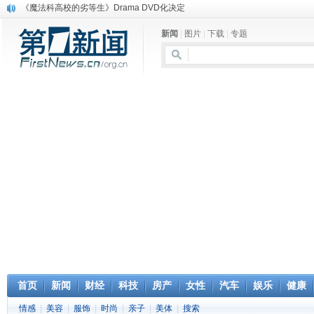
《魔法科高校的劣等生》Drama DVD化决定
电信运营商“血战”校园
新闻
|
图片
|
下载
|
专题
消息称刘强东要求京东商城明年扭亏为盈
保健品也能吃出一身病? 康宝莱员工自揭多项家丑
煤价"跳水"电企利润"蹦高" 电煤联动亟待完善
苹果公司自建太阳能电厂为数据中心供电
吃饭、睡觉、黑人人？
网络电商和传统出版商的角逐：亚马逊停止接受Hachette所有图书订单
英国小猫因长得像希特勒遭袭 被扔垃圾左眼致盲
《中二病也想谈恋爱》女主角特报预告公开
首页
新闻
财经
科技
房产
女性
汽车
娱乐
健康
情感
|
美容
|
服饰
|
时尚
|
亲子
|
美体
|
搜索