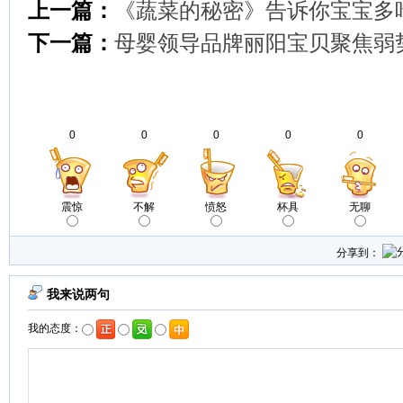
上一篇：
《蔬菜的秘密》告诉你宝宝多
下一篇：
母婴领导品牌丽阳宝贝聚焦弱
0
0
0
0
0
震惊
不解
愤怒
杯具
无聊
分享到：