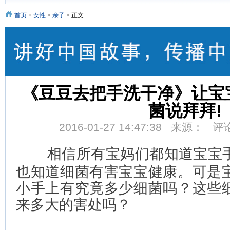
首页
>
女性
>
亲子
> 正文
《豆豆去把手洗干净》让宝
菌说拜拜!
2016-01-27 14:47:38 来源： 
   相信所有宝妈们都知道宝
也知道细菌有害宝宝健康。可是
小手上有究竟多少细菌吗？这些
来多大的害处吗？