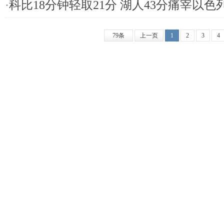
·
科比18分钟轻取21分 湖人43分痛宰以色
79条
上一页
1
2
3
4