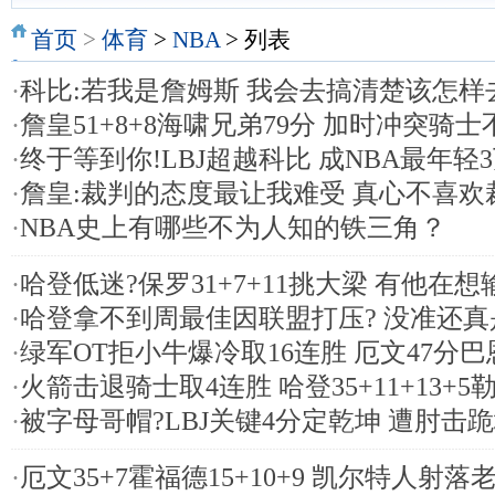
首页
>
体育
>
NBA
> 列表
·
科比:若我是詹姆斯 我会去搞清楚该怎样
·
詹皇51+8+8海啸兄弟79分 加时冲突骑
·
终于等到你!LBJ超越科比 成NBA最年轻
·
詹皇:裁判的态度最让我难受 真心不喜欢
·
NBA史上有哪些不为人知的铁三角？
·
哈登低迷?保罗31+7+11挑大梁 有他在
·
哈登拿不到周最佳因联盟打压? 没准还
·
绿军OT拒小牛爆冷取16连胜 厄文47分巴
·
火箭击退骑士取4连胜 哈登35+11+13+5勒
·
被字母哥帽?LBJ关键4分定乾坤 遭肘击
·
厄文35+7霍福德15+10+9 凯尔特人射落