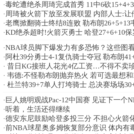
·
毒蛇遭绝杀周琦完成首秀 11中6砍15+4
·
周琦被火箭下放至发展联盟 内部人士:让
·
老鹰掀翻骑士终结8连败 勒布朗26+5+13韦
·
KD绝杀超时!火箭灭勇士 哈登27+6+10保罗
·
NBA球员脚下爆发力有多恐怖？这些图
·
阿杜39分勇士4-1复仇骑士夺冠 勒布朗41
·
昔日KG接班人花光4亿工资…不得不卖
·
韦德:不怪勒布朗抛弃热火 若可选最想和
·
杜兰特39+7单人打垮骑士 总决赛场场30
·
巨人姚明观战Pac-12中国赛 见证下一个N
·
听着，生活还得继续
·
德安东尼鼓励哈登多投三分 不担心火箭
·
前NBA球星奥多姆恢复部分意识 体内有