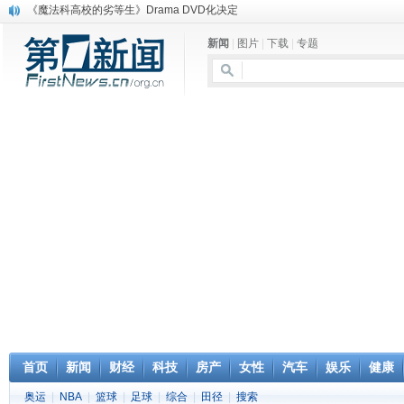
《魔法科高校的劣等生》Drama DVD化决定
电信运营商“血战”校园
新闻
|
图片
|
下载
|
专题
消息称刘强东要求京东商城明年扭亏为盈
保健品也能吃出一身病? 康宝莱员工自揭多项家丑
煤价"跳水"电企利润"蹦高" 电煤联动亟待完善
苹果公司自建太阳能电厂为数据中心供电
吃饭、睡觉、黑人人？
网络电商和传统出版商的角逐：亚马逊停止接受Hachette所有图书订单
英国小猫因长得像希特勒遭袭 被扔垃圾左眼致盲
《中二病也想谈恋爱》女主角特报预告公开
首页
新闻
财经
科技
房产
女性
汽车
娱乐
健康
奥运
|
NBA
|
篮球
|
足球
|
综合
|
田径
|
搜索