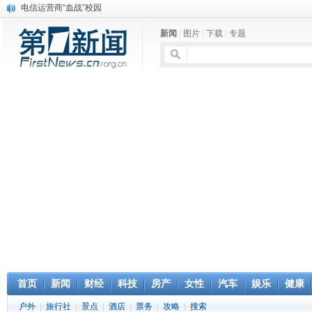
电信运营商“血战”校园
消息称刘强东要求京东商城明年扭亏为盈
新闻
|
图片
|
下载
|
专题
保健品也能吃出一身病? 康宝莱员工自揭多项家丑
煤价"跳水"电企利润"蹦高" 电煤联动亟待完善
苹果公司自建太阳能电厂为数据中心供电
吃饭、睡觉、黑人人？
网络电商和传统出版商的角逐：亚马逊停止接受Hachette所有图书订单
英国小猫因长得像希特勒遭袭 被扔垃圾左眼致盲
《中二病也想谈恋爱》女主角特报预告公开
《魔法科高校的劣等生》Drama DVD化决定
首页
新闻
财经
科技
房产
女性
汽车
娱乐
健康
户外
|
旅行社
|
景点
|
酒店
|
票务
|
攻略
|
搜索