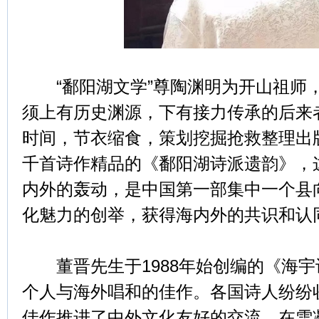
“鄱阳湖文学”尊陶渊明为开山祖师
须上有历史渊源，下有接力传承的后来
时间，节衣缩食，策划挖掘抢救整理出
千首诗作精品的《鄱阳湖诗派遗韵》，
内外的轰动，是中国第一部集中一个县
化魅力的创举，获得海内外的共识和认
董晋先生于1988年始创编的《海宇
个人与海外唱和的佳作。各国诗人纷纷
佳作推进了中外文化友好的交流，在雪