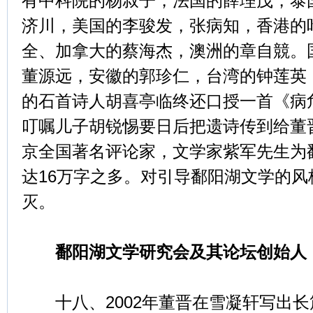
有中科院的杨叔子，法国的薛理茂，泰
济川，美国的李骏发，张病知，香港的
全、加拿大的蔡海杰，澳洲的章自競。
董源远，安徽的郭珍仁，台湾的钟莲英
的石首诗人胡喜亭临终还口授一首《病
叮嘱儿子胡锐惕要日后把遗诗传到给董
京全国著名评论家，文学家紫军先生为
达16万字之多。对引导鄱阳湖文学的
灭。
鄱阳湖文学研究会及其论坛创始人
十八、2002年董晋在雪凝轩写出长