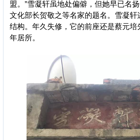
盟。”雪凝轩虽地处偏僻，但她早已名
文化部长贺敬之等名家的题名。雪凝轩
结构。年久失修，它的前座还是蔡元培
年居所。