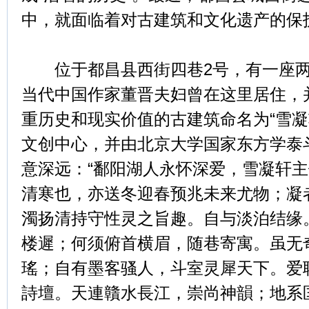
中，就面临着对古建筑和文化遗产的保
位于都昌县西街四巷2号，有一座两
当代中国作家董晋夫妇曾在这里居住，
重历史和现实价值的古建筑命名为“雪凝
文创中心，并由北京大学国家东方学泰
意深远：“鄱阳湖人永怀深爱，雪凝轩
清寒也，亦送冬迎春预兆未来尤物；凝
濁扬清持守性灵之旨趣。自与淡泊结缘
楼遲；何须俯首横眉，随巷寄寓。虽无
瑤；自有墨客骚人，斗室灵犀天下。爱
詩壇。天連贛水長江，崇尚神韻；地系