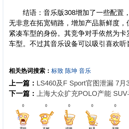
结语：音乐版308增加了一些配置
无非意在拓宽销路，增加产品新鲜度，
紧凑车型的身份。其竞争对手依然为卡
车型。不过其音乐设备可以吸引喜欢听
相关热词搜索：
标致
陈坤
音乐
上一篇：
LS460及F Sport官图泄漏 
下一篇：
上海大众扩充POLO产能 SU
0
0
0
0
0
震惊
不解
愤怒
杯具
无聊