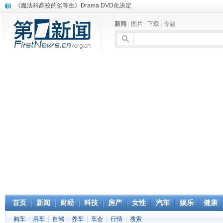
《魔法科高校的劣等生》Drama DVD化决定
电信运营商“血战”校园
新闻
|
图片
|
下载
|
专题
消息称刘强东要求京东商城明年扭亏为盈
保健品也能吃出一身病? 康宝莱员工自揭多项家丑
煤价"跳水"电企利润"蹦高" 电煤联动亟待完善
苹果公司自建太阳能电厂为数据中心供电
吃饭、睡觉、黑人人？
网络电商和传统出版商的角逐：亚马逊停止接受Hachette所有图书订单
英国小猫因长得像希特勒遭袭 被扔垃圾左眼致盲
《中二病也想谈恋爱》女主角特报预告公开
首页
新闻
财经
科技
房产
女性
汽车
娱乐
健康
购车
|
用车
|
自驾
|
养车
|
车会
|
行情
|
搜索